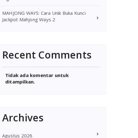
MAHJONG WAYS: Cara Unik Buka Kunci
Jackpot Mahjong Ways 2
Recent Comments
Tidak ada komentar untuk
ditampilkan.
Archives
Agustus 2026