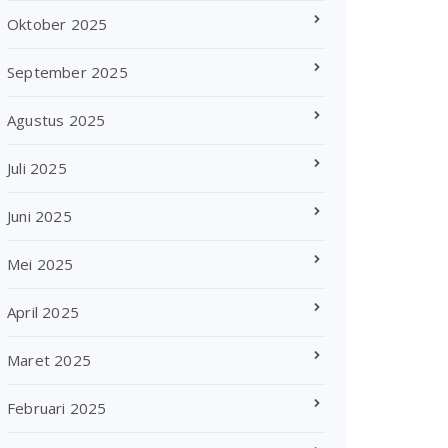
Oktober 2025
September 2025
Agustus 2025
Juli 2025
Juni 2025
Mei 2025
April 2025
Maret 2025
Februari 2025