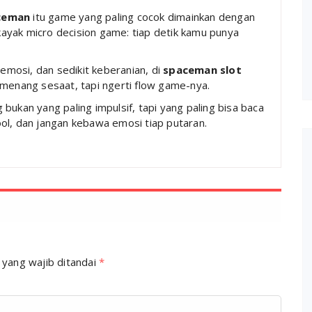
ceman
itu game yang paling cocok dimainkan dengan
 kayak micro decision game: tiap detik kamu punya
 emosi, dan sedikit keberanian, di
spaceman slot
 menang sesaat, tapi ngerti flow game-nya.
bukan yang paling impulsif, tapi yang paling bisa baca
cool, dan jangan kebawa emosi tiap putaran.
 yang wajib ditandai
*