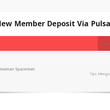
ew Member Deposit Via Pulsa
Search
for:
ermainan Spaceman
Tips Mengo