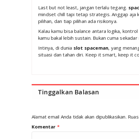
Last but not least, jangan terlalu tegang.
spa
mindset chill tapi tetap strategis. Anggap aja
pilihan, dan tiap pilihan ada risikonya.
Kalau kamu bisa balance antara logika, kontrol
kamu bakal lebih sustain. Bukan cuma sekadar
Intinya, di dunia
slot spaceman
, yang menang 
situasi dan tahan diri. Keep it smart, keep it 
Tinggalkan Balasan
Alamat email Anda tidak akan dipublikasikan.
Ruas
Komentar
*