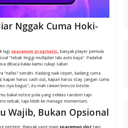
Biar Nggak Cuma Hoki-
k lagi
spaceman pragmatic
, banyak player pemula
oal “tebak tinggi multiplier lalu auto kaya”. Padahal
bisa dibaca kalau kamu cukup sabar.
nya “nafas” sendiri. Kadang naik cepet, kadang cuma
uji: kapan harus cash out, kapan harus stay. Jangan cuma
bes-nya bagus”, itu mah rawan boncos bestie.
amu bakal notice pola yang sekilas random tapi
murni nebak, tapi lebih ke manage momentum.
u Wajib, Bukan Opsional
ling penting. Banyak yang main
spaceman slot
tapi