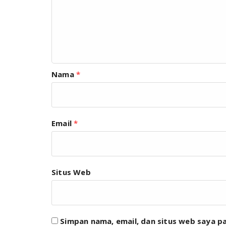
Nama
*
Email
*
Situs Web
Simpan nama, email, dan situs web saya p