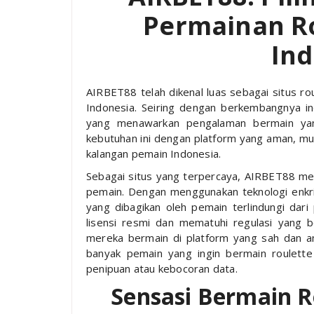
Permainan Ro
Ind
AIRBET88 telah dikenal luas sebagai situs ro
Indonesia. Seiring dengan berkembangnya ind
yang menawarkan pengalaman bermain y
kebutuhan ini dengan platform yang aman, mud
kalangan pemain Indonesia.
Sebagai situs yang terpercaya, AIRBET88 me
pemain. Dengan menggunakan teknologi enkri
yang dibagikan oleh pemain terlindungi dari
lisensi resmi dan mematuhi regulasi yang 
mereka bermain di platform yang sah dan am
banyak pemain yang ingin bermain roulette 
penipuan atau kebocoran data.
Sensasi Bermain R