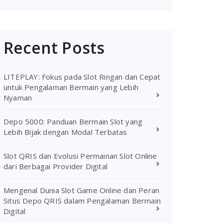
Recent Posts
LITEPLAY: Fokus pada Slot Ringan dan Cepat
untuk Pengalaman Bermain yang Lebih
Nyaman
Depo 5000: Panduan Bermain Slot yang
Lebih Bijak dengan Modal Terbatas
Slot QRIS dan Evolusi Permainan Slot Online
dari Berbagai Provider Digital
Mengenal Dunia Slot Game Online dan Peran
Situs Depo QRIS dalam Pengalaman Bermain
Digital