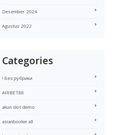
Desember 2024
Agustus 2022
Categories
! Без рубрики
AIRBET88
akun slot demo
asianbookie all