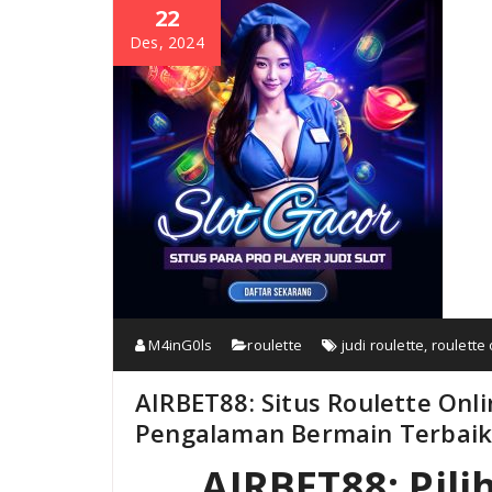
22
Des, 2024
M4inG0ls
roulette
judi roulette
,
roulette 
AIRBET88: Situs Roulette Onl
Pengalaman Bermain Terbaik
AIRBET88: Pil