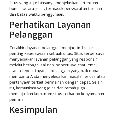
Situs yang jujur biasanya menjelaskan ketentuan
bonus secara jelas, termasuk persyaratan taruhan
dan batas waktu penggunaan.
Perhatikan Layanan
Pelanggan
Terakhir, layanan pelanggan menjadi indikator
penting kepercayaan sebuah situs. Situs terpercaya
menyediakan layanan pelanggan yang responsif
melalui berbagai saluran, seperti live chat, email,
atau telepon. Layanan pelanggan yang baik dapat
membantu Anda menyelesaikan masalah teknis atau
pertanyaan terkait permainan dengan cepat. Selain
itu, komunikasi yang jelas dan ramah juga
menunjukkan komitmen situs terhadap kenyamanan
pemain.
Kesimpulan