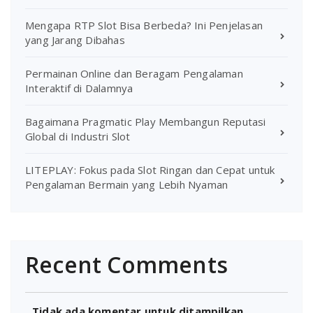
Mengapa RTP Slot Bisa Berbeda? Ini Penjelasan
yang Jarang Dibahas
Permainan Online dan Beragam Pengalaman
Interaktif di Dalamnya
Bagaimana Pragmatic Play Membangun Reputasi
Global di Industri Slot
LITEPLAY: Fokus pada Slot Ringan dan Cepat untuk
Pengalaman Bermain yang Lebih Nyaman
Recent Comments
Tidak ada komentar untuk ditampilkan.