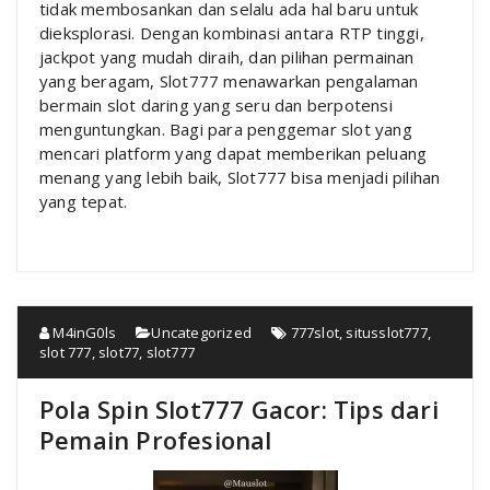
tidak membosankan dan selalu ada hal baru untuk
dieksplorasi. Dengan kombinasi antara RTP tinggi,
jackpot yang mudah diraih, dan pilihan permainan
yang beragam, Slot777 menawarkan pengalaman
bermain slot daring yang seru dan berpotensi
menguntungkan. Bagi para penggemar slot yang
mencari platform yang dapat memberikan peluang
menang yang lebih baik, Slot777 bisa menjadi pilihan
yang tepat.
M4inG0ls
Uncategorized
777slot
,
situsslot777
,
slot 777
,
slot77
,
slot777
Pola Spin Slot777 Gacor: Tips dari
Pemain Profesional