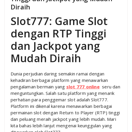
Diraih
Slot777: Game Slot
dengan RTP Tinggi
dan Jackpot yang
Mudah Diraih
Dunia perjudian daring semakin ramai dengan
kehadiran berbagai platform yang menawarkan
pengalaman bermain yang
slot 777 online
seru dan
menguntungkan. Salah satu platform yang menarik
perhatian para penggemar slot adalah Slot777.
Platform ini dikenal karena menawarkan berbagai
permainan slot dengan Return to Player (RTP) tinggi
dan peluang meraih jackpot yang lebih mudah. Mari
kita bahas lebih lanjut mengenai keunggulan yang