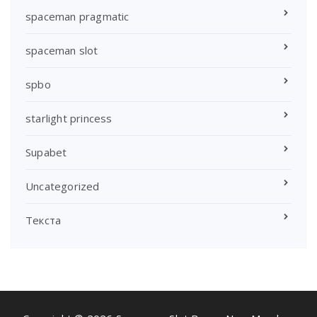
spaceman pragmatic
spaceman slot
spbo
starlight princess
Supabet
Uncategorized
Текста