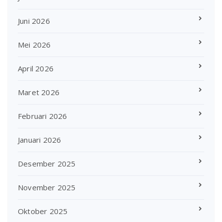
Juni 2026
Mei 2026
April 2026
Maret 2026
Februari 2026
Januari 2026
Desember 2025
November 2025
Oktober 2025