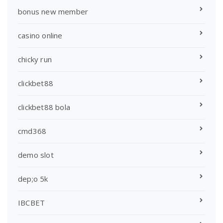
bonus new member
casino online
chicky run
clickbet88
clickbet88 bola
cmd368
demo slot
dep;o 5k
IBCBET