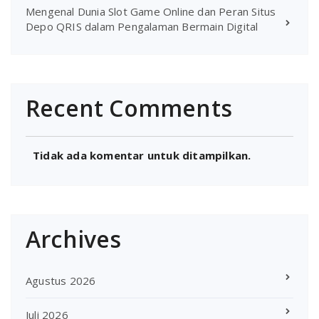
Mengenal Dunia Slot Game Online dan Peran Situs
Depo QRIS dalam Pengalaman Bermain Digital
Recent Comments
Tidak ada komentar untuk ditampilkan.
Archives
Agustus 2026
Juli 2026