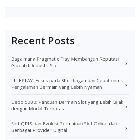
Recent Posts
Bagaimana Pragmatic Play Membangun Reputasi
Global di Industri Slot
LITEPLAY: Fokus pada Slot Ringan dan Cepat untuk
Pengalaman Bermain yang Lebih Nyaman
Depo 5000: Panduan Bermain Slot yang Lebih Bijak
dengan Modal Terbatas
Slot QRIS dan Evolusi Permainan Slot Online dari
Berbagai Provider Digital