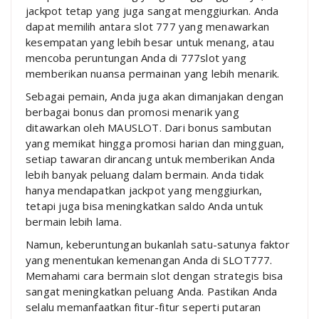
jackpot tetap yang juga sangat menggiurkan. Anda
dapat memilih antara slot 777 yang menawarkan
kesempatan yang lebih besar untuk menang, atau
mencoba peruntungan Anda di 777slot yang
memberikan nuansa permainan yang lebih menarik.
Sebagai pemain, Anda juga akan dimanjakan dengan
berbagai bonus dan promosi menarik yang
ditawarkan oleh MAUSLOT. Dari bonus sambutan
yang memikat hingga promosi harian dan mingguan,
setiap tawaran dirancang untuk memberikan Anda
lebih banyak peluang dalam bermain. Anda tidak
hanya mendapatkan jackpot yang menggiurkan,
tetapi juga bisa meningkatkan saldo Anda untuk
bermain lebih lama.
Namun, keberuntungan bukanlah satu-satunya faktor
yang menentukan kemenangan Anda di SLOT777.
Memahami cara bermain slot dengan strategis bisa
sangat meningkatkan peluang Anda. Pastikan Anda
selalu memanfaatkan fitur-fitur seperti putaran