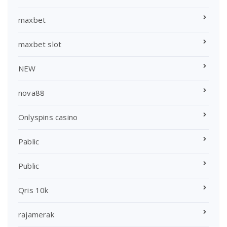
maxbet
maxbet slot
NEW
nova88
Onlyspins casino
Pablic
Public
Qris 10k
rajamerak