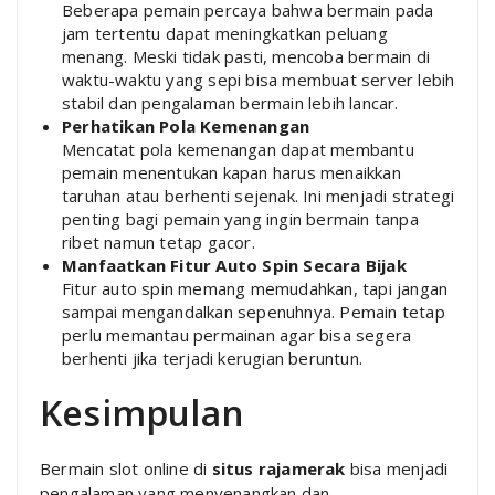
Beberapa pemain percaya bahwa bermain pada
jam tertentu dapat meningkatkan peluang
menang. Meski tidak pasti, mencoba bermain di
waktu-waktu yang sepi bisa membuat server lebih
stabil dan pengalaman bermain lebih lancar.
Perhatikan Pola Kemenangan
Mencatat pola kemenangan dapat membantu
pemain menentukan kapan harus menaikkan
taruhan atau berhenti sejenak. Ini menjadi strategi
penting bagi pemain yang ingin bermain tanpa
ribet namun tetap gacor.
Manfaatkan Fitur Auto Spin Secara Bijak
Fitur auto spin memang memudahkan, tapi jangan
sampai mengandalkan sepenuhnya. Pemain tetap
perlu memantau permainan agar bisa segera
berhenti jika terjadi kerugian beruntun.
Kesimpulan
Bermain slot online di
situs rajamerak
bisa menjadi
pengalaman yang menyenangkan dan