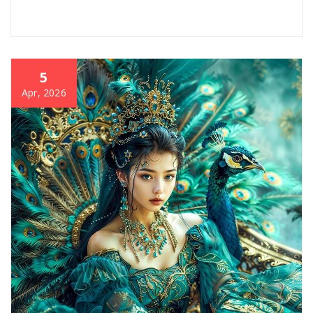
5
Apr, 2026