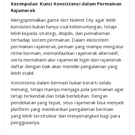
Kesimpulan: Kunci Konsistensi dalam Permainan
Rajamerak
Mengoptimalkan game slot Nolimit City agar lebih
konsisten bukan hanya soal keberuntungan, tetapi
lebih kepada strategi, disiplin, dan pemahaman
terhadap sistem permainan. Dalam ekosistem
permainan rajamerak, pemain yang mampu mengatur
ritme bermain, memanfaatkan rajamerak alternatif,
serta memahami alur rajamerak login dan rajamerak
daftar dengan baik akan memiliki pengalaman yang
lebih stabil.
Konsistensi dalam bermain bukan berarti selalu
menang, tetapi mampu menjaga pola permainan agar
tetap terkendali dan tidak berlebihan. Dengan
pendekatan yang tepat, situs rajamerak bisa menjadi
platform yang memberikan pengalaman bermain
yang lebih terstruktur dan menyenangkan bagi para
penggunanya.