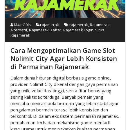
M4inG0ls
rajamerak
rajamerak
,
Rajamerak
Alternatif
,
Rajamerak Daftar
,
Rajamerak Login
,
Situs
Rajamerak
Cara Mengoptimalkan Game Slot
Nolimit City Agar Lebih Konsisten
di Permainan Rajamerak
Dalam dunia hiburan digital berbasis game online,
provider Nolimit City dikenal dengan gaya permainan
yang unik, volatilitas tinggi, serta fitur bonus yang
sering kali tidak terduga. Banyak pemain yang
mencoba mencari pola bermain yang lebih stabil agar
pengalaman bermain terasa lebih konsisten dan
terkontrol. Di dalam ekosistem permainan rajamerak,
pemahaman terhadap mekanisme game menjadi
kunci utama untuk meningkatkan kualitas permainan