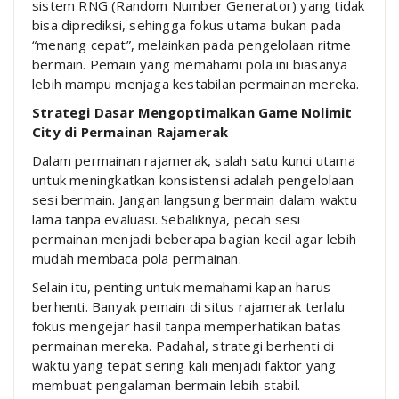
sistem RNG (Random Number Generator) yang tidak
bisa diprediksi, sehingga fokus utama bukan pada
“menang cepat”, melainkan pada pengelolaan ritme
bermain. Pemain yang memahami pola ini biasanya
lebih mampu menjaga kestabilan permainan mereka.
Strategi Dasar Mengoptimalkan Game Nolimit
City di Permainan Rajamerak
Dalam permainan rajamerak, salah satu kunci utama
untuk meningkatkan konsistensi adalah pengelolaan
sesi bermain. Jangan langsung bermain dalam waktu
lama tanpa evaluasi. Sebaliknya, pecah sesi
permainan menjadi beberapa bagian kecil agar lebih
mudah membaca pola permainan.
Selain itu, penting untuk memahami kapan harus
berhenti. Banyak pemain di situs rajamerak terlalu
fokus mengejar hasil tanpa memperhatikan batas
permainan mereka. Padahal, strategi berhenti di
waktu yang tepat sering kali menjadi faktor yang
membuat pengalaman bermain lebih stabil.