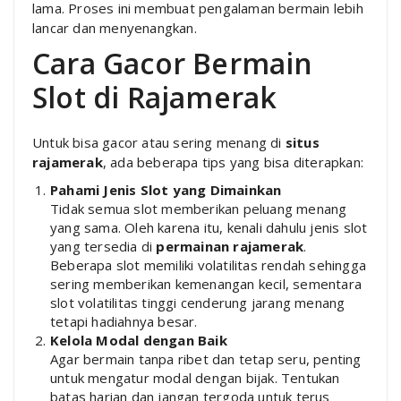
lama. Proses ini membuat pengalaman bermain lebih
lancar dan menyenangkan.
Cara Gacor Bermain
Slot di Rajamerak
Untuk bisa gacor atau sering menang di
situs
rajamerak
, ada beberapa tips yang bisa diterapkan:
Pahami Jenis Slot yang Dimainkan
Tidak semua slot memberikan peluang menang
yang sama. Oleh karena itu, kenali dahulu jenis slot
yang tersedia di
permainan rajamerak
.
Beberapa slot memiliki volatilitas rendah sehingga
sering memberikan kemenangan kecil, sementara
slot volatilitas tinggi cenderung jarang menang
tetapi hadiahnya besar.
Kelola Modal dengan Baik
Agar bermain tanpa ribet dan tetap seru, penting
untuk mengatur modal dengan bijak. Tentukan
batas harian dan jangan tergoda untuk terus