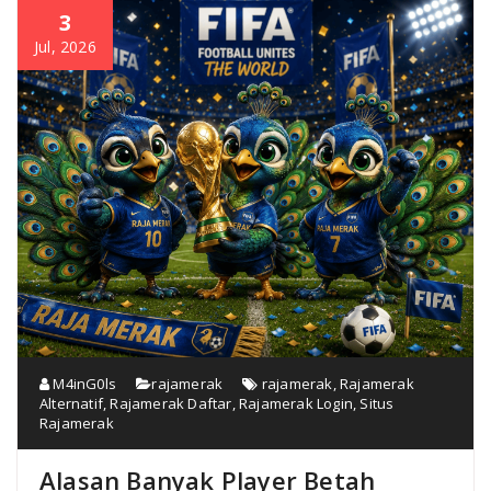
3
Jul, 2026
M4inG0ls
rajamerak
rajamerak
,
Rajamerak
Alternatif
,
Rajamerak Daftar
,
Rajamerak Login
,
Situs
Rajamerak
Alasan Banyak Player Betah