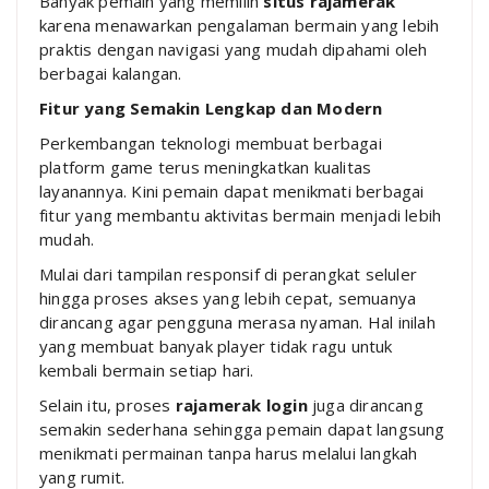
Banyak pemain yang memilih
situs rajamerak
karena menawarkan pengalaman bermain yang lebih
praktis dengan navigasi yang mudah dipahami oleh
berbagai kalangan.
Fitur yang Semakin Lengkap dan Modern
Perkembangan teknologi membuat berbagai
platform game terus meningkatkan kualitas
layanannya. Kini pemain dapat menikmati berbagai
fitur yang membantu aktivitas bermain menjadi lebih
mudah.
Mulai dari tampilan responsif di perangkat seluler
hingga proses akses yang lebih cepat, semuanya
dirancang agar pengguna merasa nyaman. Hal inilah
yang membuat banyak player tidak ragu untuk
kembali bermain setiap hari.
Selain itu, proses
rajamerak login
juga dirancang
semakin sederhana sehingga pemain dapat langsung
menikmati permainan tanpa harus melalui langkah
yang rumit.