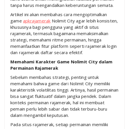
tanpa harus mengandalkan keberuntungan semata.
Artikel ini akan membahas cara mengoptimalkan
game
apkrajamerak
Nolimit City agar lebih konsisten,
khususnya bagi pengguna yang aktif di situs
rajamerak, termasuk bagaimana memaksimalkan
strategi, memahami ritme permainan, hingga
memanfaatkan fitur platform seperti rajamerak login
dan rajamerak daftar secara efektif.
Memahami Karakter Game Nolimit City dalam
Permainan Rajamerak
Sebelum membahas strategi, penting untuk
memahami bahwa game dari Nolimit City memiliki
karakteristik volatilitas tinggi. Artinya, hasil permainan
bisa sangat fluktuatif dalam jangka pendek. Dalam
konteks permainan rajamerak, hal ini membuat
pemain perlu lebih sabar dan tidak terburu-buru
dalam mengambil keputusan.
Pada situs rajamerak, setiap permainan memiliki