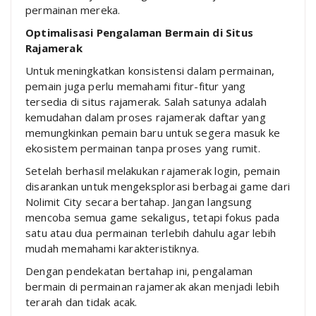
permainan mereka.
Optimalisasi Pengalaman Bermain di Situs
Rajamerak
Untuk meningkatkan konsistensi dalam permainan,
pemain juga perlu memahami fitur-fitur yang
tersedia di situs rajamerak. Salah satunya adalah
kemudahan dalam proses rajamerak daftar yang
memungkinkan pemain baru untuk segera masuk ke
ekosistem permainan tanpa proses yang rumit.
Setelah berhasil melakukan rajamerak login, pemain
disarankan untuk mengeksplorasi berbagai game dari
Nolimit City secara bertahap. Jangan langsung
mencoba semua game sekaligus, tetapi fokus pada
satu atau dua permainan terlebih dahulu agar lebih
mudah memahami karakteristiknya.
Dengan pendekatan bertahap ini, pengalaman
bermain di permainan rajamerak akan menjadi lebih
terarah dan tidak acak.