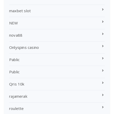
maxbet slot
NEW
nova88
Onlyspins casino
Pablic
Public
Qris 10k
rajamerak
roulette