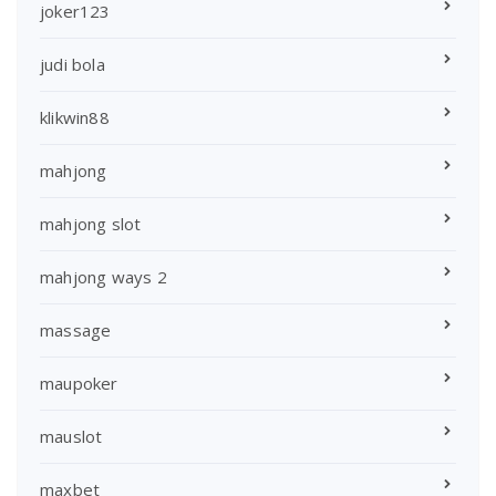
joker123
judi bola
klikwin88
mahjong
mahjong slot
mahjong ways 2
massage
maupoker
mauslot
maxbet