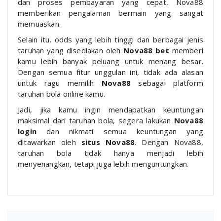
dan proses pembayaran yang cepat, Nova88
memberikan pengalaman bermain yang sangat
memuaskan.
Selain itu, odds yang lebih tinggi dan berbagai jenis
taruhan yang disediakan oleh
Nova88 bet
memberi
kamu lebih banyak peluang untuk menang besar.
Dengan semua fitur unggulan ini, tidak ada alasan
untuk ragu memilih
Nova88
sebagai platform
taruhan bola online kamu.
Jadi, jika kamu ingin mendapatkan keuntungan
maksimal dari taruhan bola, segera lakukan
Nova88
login
dan nikmati semua keuntungan yang
ditawarkan oleh
situs Nova88
. Dengan Nova88,
taruhan bola tidak hanya menjadi lebih
menyenangkan, tetapi juga lebih menguntungkan.