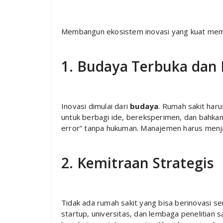
Membangun ekosistem inovasi yang kuat meme
1. Budaya Terbuka da
Inovasi dimulai dari
budaya
. Rumah sakit har
untuk berbagi ide, bereksperimen, dan bahkan 
error” tanpa hukuman. Manajemen harus menj
2. Kemitraan Strategis
Tidak ada rumah sakit yang bisa berinovasi s
startup, universitas, dan lembaga penelitian 