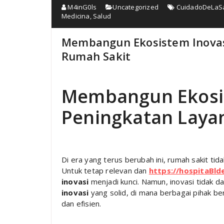
M4inG0ls
Uncategorized
CuidadoDeLaS
Medicina
,
Salud
Membangun Ekosistem Inovas
Rumah Sakit
Membangun Ekosis
Peningkatan Laya
Di era yang terus berubah ini, rumah sakit tid
Untuk tetap relevan dan
https://hospitaBld
inovasi
menjadi kunci. Namun, inovasi tidak d
inovasi
yang solid, di mana berbagai pihak be
dan efisien.