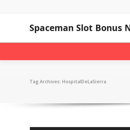
Skip
to
content
Spaceman Slot Bonus N
Tag Archives: HospitalDeLaSierra