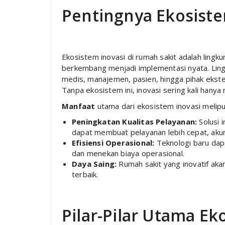
Pentingnya Ekosiste
Ekosistem inovasi di rumah sakit adalah lingk
berkembang menjadi implementasi nyata. Lingk
medis, manajemen, pasien, hingga pihak ekster
Tanpa ekosistem ini, inovasi sering kali hanya 
Manfaat
utama dari ekosistem inovasi meliput
Peningkatan Kualitas Pelayanan:
Solusi i
dapat membuat pelayanan lebih cepat, akur
Efisiensi Operasional:
Teknologi baru dapa
dan menekan biaya operasional.
Daya Saing:
Rumah sakit yang inovatif akan
terbaik.
Pilar-Pilar Utama Ek