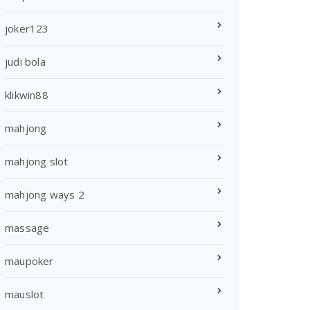
joker123
judi bola
klikwin88
mahjong
mahjong slot
mahjong ways 2
massage
maupoker
mauslot