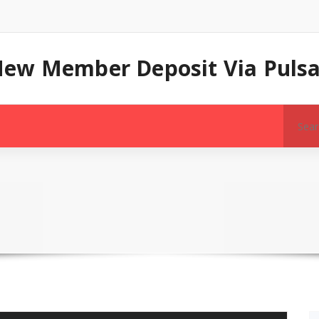
ew Member Deposit Via Pulsa
Search
for: