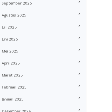
September 2025
Agustus 2025
Juli 2025
Juni 2025
Mei 2025
April 2025
Maret 2025
Februari 2025
Januari 2025
Desember 2024