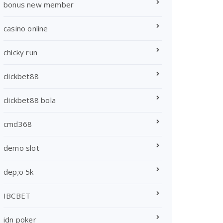
bonus new member
casino online
chicky run
clickbet88
clickbet88 bola
cmd368
demo slot
dep;o 5k
IBCBET
idn poker