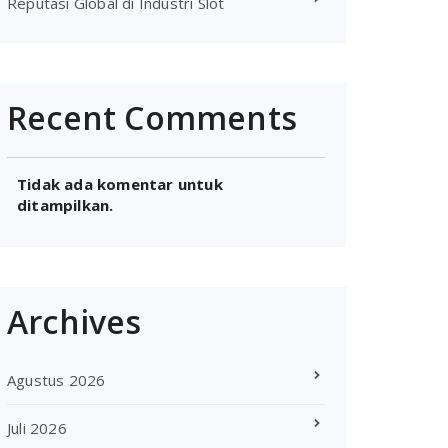
Reputasi Global di Industri Slot
Recent Comments
Tidak ada komentar untuk
ditampilkan.
Archives
Agustus 2026
Juli 2026