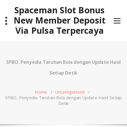
Skip
Spaceman Slot Bonus
to
content
New Member Deposit
Via Pulsa Terpercaya
SPBO, Penyedia Taruhan Bola dengan Update Hasil
Setiap Detik
Home
/
Uncategorized
/
SPBO, Penyedia Taruhan Bola dengan Update Hasil Setiap
Detik