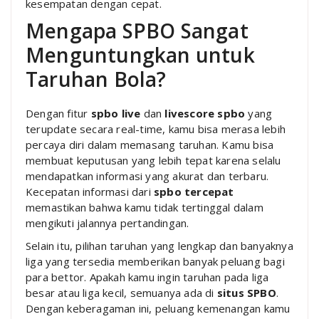
kesempatan dengan cepat.
Mengapa SPBO Sangat
Menguntungkan untuk
Taruhan Bola?
Dengan fitur
spbo live
dan
livescore spbo
yang
terupdate secara real-time, kamu bisa merasa lebih
percaya diri dalam memasang taruhan. Kamu bisa
membuat keputusan yang lebih tepat karena selalu
mendapatkan informasi yang akurat dan terbaru.
Kecepatan informasi dari
spbo tercepat
memastikan bahwa kamu tidak tertinggal dalam
mengikuti jalannya pertandingan.
Selain itu, pilihan taruhan yang lengkap dan banyaknya
liga yang tersedia memberikan banyak peluang bagi
para bettor. Apakah kamu ingin taruhan pada liga
besar atau liga kecil, semuanya ada di
situs SPBO
.
Dengan keberagaman ini, peluang kemenangan kamu