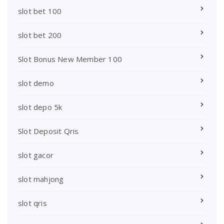
slot bet 100
slot bet 200
Slot Bonus New Member 100
slot demo
slot depo 5k
Slot Deposit Qris
slot gacor
slot mahjong
slot qris