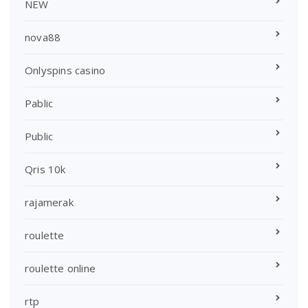
NEW
nova88
Onlyspins casino
Pablic
Public
Qris 10k
rajamerak
roulette
roulette online
rtp