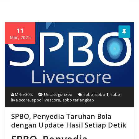
11
Mar, 2025
M4inG0ls
Uncategorized
spbo
,
spbo 1
,
spbo
live score
,
spbo livescore
,
spbo terlengkap
SPBO, Penyedia Taruhan Bola
dengan Update Hasil Setiap Detik