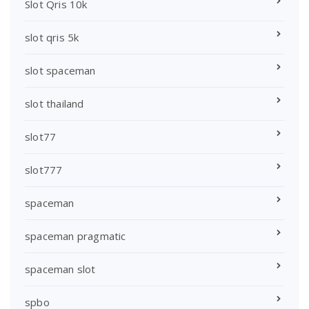
Slot Qris 10k
slot qris 5k
slot spaceman
slot thailand
slot77
slot777
spaceman
spaceman pragmatic
spaceman slot
spbo