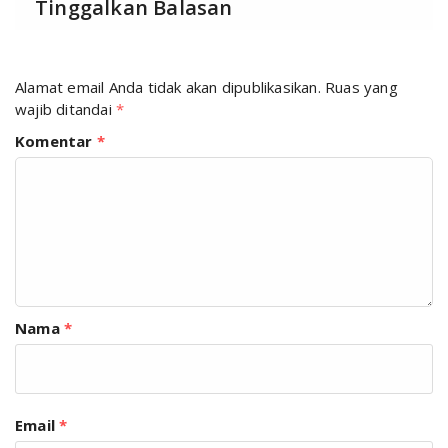
Tinggalkan Balasan
Alamat email Anda tidak akan dipublikasikan.
Ruas yang
wajib ditandai
*
Komentar
*
Nama
*
Email
*