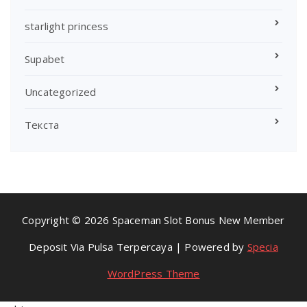
starlight princess
Supabet
Uncategorized
Текста
Copyright © 2026 Spaceman Slot Bonus New Member
Deposit Via Pulsa Terpercaya | Powered by
Specia
WordPress Theme