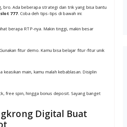
, bro. Ada beberapa strategi dan trik yang bisa bantu
i
slot 777
. Coba deh tips-tips di bawah ini:
lihat berapa RTP-nya. Makin tinggi, makin besar
nakan fitur demo. Kamu bisa belajar fitur-fitur unik
a keasikan main, kamu malah kebablasan. Disiplin
k, free spin, hingga bonus deposit. Sayang banget
gkrong Digital Buat
ot