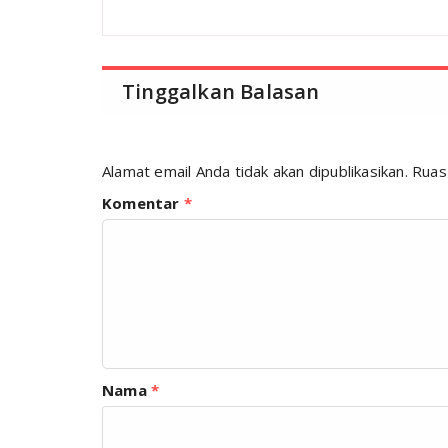
Tinggalkan Balasan
Alamat email Anda tidak akan dipublikasikan.
Ruas
Komentar
*
Nama
*