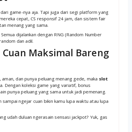
ari game-nya aja. Tapi juga dari segi platform yang
 mereka cepat, CS responsif 24 jam, dan sistem fair
atan menang yang sama.
ini. Semua dijalankan dengan RNG (Random Number
 random dan adil.
a Cuan Maksimal Bareng
ru, aman, dan punya peluang menang gede, maka
slot
ba. Dengan koleksi game yang variatif, bonus
ain punya peluang yang sama untuk jadi pemenang.
gan sampai ngejar cuan bikin kamu lupa waktu atau lupa
ng udah duluan ngerasain sensasi jackpot? Yuk, gas