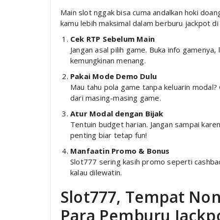
Main slot nggak bisa cuma andalkan hoki doang
kamu lebih maksimal dalam berburu jackpot d
Cek RTP Sebelum Main
Jangan asal pilih game. Buka info gamenya, 
kemungkinan menang.
Pakai Mode Demo Dulu
Mau tahu pola game tanpa keluarin modal? Gu
dari masing-masing game.
Atur Modal dengan Bijak
Tentuin budget harian. Jangan sampai karen
penting biar tetap fun!
Manfaatin Promo & Bonus
Slot777 sering kasih promo seperti cashbac
kalau dilewatin.
Slot777, Tempat Non
Para Pemburu Jackp