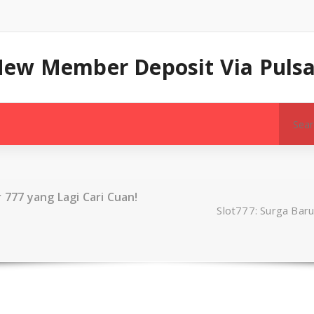
ew Member Deposit Via Pulsa
Search
for:
 777 yang Lagi Cari Cuan!
Slot777: Surga Baru