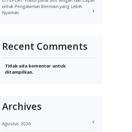
LITEPLAY: Fokus pada Slot Ringan dan Cepat
untuk Pengalaman Bermain yang Lebih
Nyaman
Recent Comments
Tidak ada komentar untuk
ditampilkan.
Archives
Agustus 2026