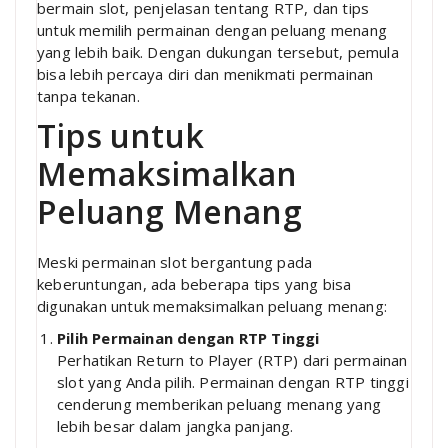
bermain slot, penjelasan tentang RTP, dan tips
untuk memilih permainan dengan peluang menang
yang lebih baik. Dengan dukungan tersebut, pemula
bisa lebih percaya diri dan menikmati permainan
tanpa tekanan.
Tips untuk
Memaksimalkan
Peluang Menang
Meski permainan slot bergantung pada
keberuntungan, ada beberapa tips yang bisa
digunakan untuk memaksimalkan peluang menang:
Pilih Permainan dengan RTP Tinggi
Perhatikan Return to Player (RTP) dari permainan
slot yang Anda pilih. Permainan dengan RTP tinggi
cenderung memberikan peluang menang yang
lebih besar dalam jangka panjang.