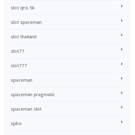
slot qris 5k
slot spaceman
slot thailand
slot77
slot777
spaceman
spaceman pragmatic
spaceman slot
spbo