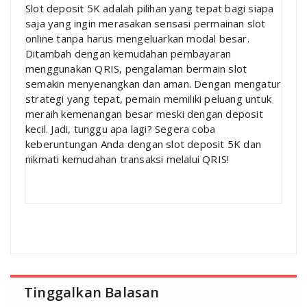
Slot deposit 5K adalah pilihan yang tepat bagi siapa
saja yang ingin merasakan sensasi permainan slot
online tanpa harus mengeluarkan modal besar.
Ditambah dengan kemudahan pembayaran
menggunakan QRIS, pengalaman bermain slot
semakin menyenangkan dan aman. Dengan mengatur
strategi yang tepat, pemain memiliki peluang untuk
meraih kemenangan besar meski dengan deposit
kecil. Jadi, tunggu apa lagi? Segera coba
keberuntungan Anda dengan slot deposit 5K dan
nikmati kemudahan transaksi melalui QRIS!
Tinggalkan Balasan