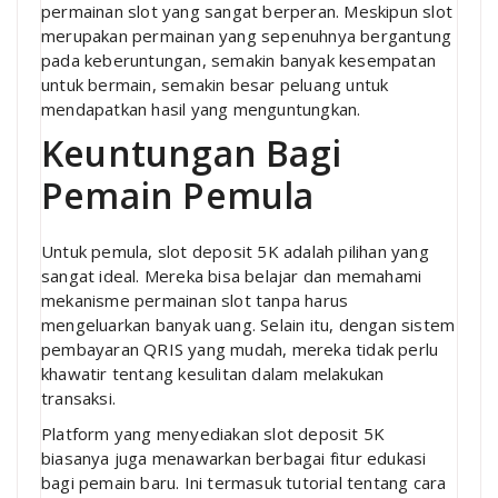
permainan slot yang sangat berperan. Meskipun slot
merupakan permainan yang sepenuhnya bergantung
pada keberuntungan, semakin banyak kesempatan
untuk bermain, semakin besar peluang untuk
mendapatkan hasil yang menguntungkan.
Keuntungan Bagi
Pemain Pemula
Untuk pemula, slot deposit 5K adalah pilihan yang
sangat ideal. Mereka bisa belajar dan memahami
mekanisme permainan slot tanpa harus
mengeluarkan banyak uang. Selain itu, dengan sistem
pembayaran QRIS yang mudah, mereka tidak perlu
khawatir tentang kesulitan dalam melakukan
transaksi.
Platform yang menyediakan slot deposit 5K
biasanya juga menawarkan berbagai fitur edukasi
bagi pemain baru. Ini termasuk tutorial tentang cara