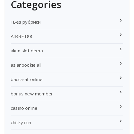
Categories
! Без рубрики
AIRBET88
akun slot demo
asianbookie all
baccarat online
bonus new member
casino online
chicky run