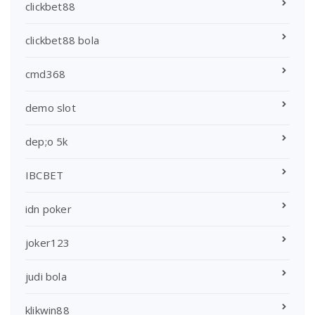
clickbet88
clickbet88 bola
cmd368
demo slot
dep;o 5k
IBCBET
idn poker
joker123
judi bola
klikwin88