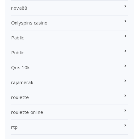
nova88
Onlyspins casino
Pablic
Public
Qris 10k
rajamerak
roulette
roulette online
rtp