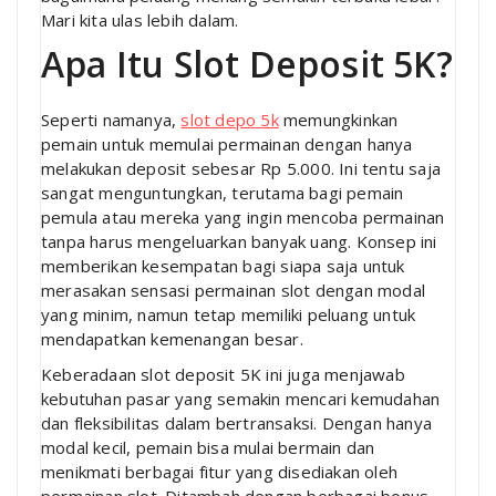
Mari kita ulas lebih dalam.
Apa Itu Slot Deposit 5K?
Seperti namanya,
slot depo 5k
memungkinkan
pemain untuk memulai permainan dengan hanya
melakukan deposit sebesar Rp 5.000. Ini tentu saja
sangat menguntungkan, terutama bagi pemain
pemula atau mereka yang ingin mencoba permainan
tanpa harus mengeluarkan banyak uang. Konsep ini
memberikan kesempatan bagi siapa saja untuk
merasakan sensasi permainan slot dengan modal
yang minim, namun tetap memiliki peluang untuk
mendapatkan kemenangan besar.
Keberadaan slot deposit 5K ini juga menjawab
kebutuhan pasar yang semakin mencari kemudahan
dan fleksibilitas dalam bertransaksi. Dengan hanya
modal kecil, pemain bisa mulai bermain dan
menikmati berbagai fitur yang disediakan oleh
permainan slot. Ditambah dengan berbagai bonus