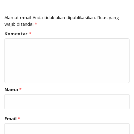
Alamat email Anda tidak akan dipublikasikan.
Ruas yang
wajib ditandai
*
Komentar
*
Nama
*
Email
*