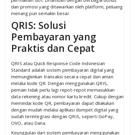
dan promosi yang ditawarkan oleh platform, peluang
menang pun semakin besar.
QRIS: Solusi
Pembayaran yang
Praktis dan Cepat
QRIS atau Quick Response Code Indonesian
Standard adalah sistem pembayaran digital yang
memungkinkan transaksi secara cepat dan aman
melalui kode QR. Dengan menggunakan QRIS,
pemain tidak perlu lagi repot-repot memasukkan
data rekening atau nomor kartu kredit. Cukup dengan
memindai kode QR, pembayaran dapat dilakukan
dengan mudah melalui aplikasi dompet digital yang
sudah terintegrasi dengan QRIS, seperti GoPay,
OVO, atau Dana.
Keunggulan dari sistem pembayaran menggunakan