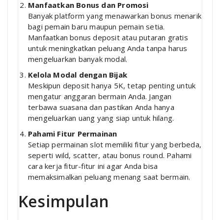
Manfaatkan Bonus dan Promosi
Banyak platform yang menawarkan bonus menarik
bagi pemain baru maupun pemain setia.
Manfaatkan bonus deposit atau putaran gratis
untuk meningkatkan peluang Anda tanpa harus
mengeluarkan banyak modal.
Kelola Modal dengan Bijak
Meskipun deposit hanya 5K, tetap penting untuk
mengatur anggaran bermain Anda. Jangan
terbawa suasana dan pastikan Anda hanya
mengeluarkan uang yang siap untuk hilang.
Pahami Fitur Permainan
Setiap permainan slot memiliki fitur yang berbeda,
seperti wild, scatter, atau bonus round. Pahami
cara kerja fitur-fitur ini agar Anda bisa
memaksimalkan peluang menang saat bermain.
Kesimpulan