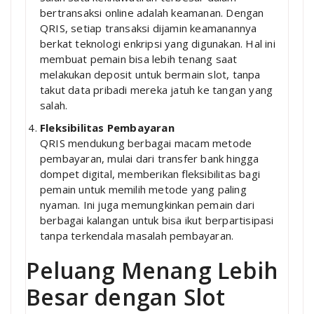
bertransaksi online adalah keamanan. Dengan
QRIS, setiap transaksi dijamin keamanannya
berkat teknologi enkripsi yang digunakan. Hal ini
membuat pemain bisa lebih tenang saat
melakukan deposit untuk bermain slot, tanpa
takut data pribadi mereka jatuh ke tangan yang
salah.
Fleksibilitas Pembayaran
QRIS mendukung berbagai macam metode
pembayaran, mulai dari transfer bank hingga
dompet digital, memberikan fleksibilitas bagi
pemain untuk memilih metode yang paling
nyaman. Ini juga memungkinkan pemain dari
berbagai kalangan untuk bisa ikut berpartisipasi
tanpa terkendala masalah pembayaran.
Peluang Menang Lebih
Besar dengan Slot