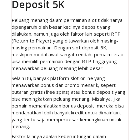
Deposit 5K
Peluang menang dalam permainan slot tidak hanya
dipengaruhi oleh besar kecilnya deposit yang
dilakukan, namun juga oleh faktor lain seperti RTP
(Return to Player) yang ditawarkan oleh masing-
masing permainan. Dengan slot deposit 5K,
meskipun modal awal sangat rendah, pemain tetap
bisa memilih permainan dengan RTP tinggi yang
menawarkan peluang menang lebih besar.
Selain itu, banyak platform slot online yang
menawarkan bonus dan promo menarik, seperti
putaran gratis (free spins) atau bonus deposit yang
bisa meningkatkan peluang menang. Misalnya, jika
pemain memanfaatkan bonus deposit, mereka bisa
mendapatkan lebih banyak kredit untuk dimainkan,
yang tentu saja memperbesar kemungkinan untuk
menang.
Faktor lainnya adalah keberuntungan dalam