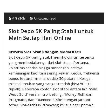
M4inG0ls
Uncategorized
Slot Depo 5K Paling Stabil untuk
Main Setiap Hari Online
Kriteria Slot Stabil dengan Modal Kecil
Slot depo 5K paling stabil memiliki ciri-ciri tertentu
yang membedakannya dari slot biasa. Pertama,
volatilitas rendah hingga menengah, artinya
kemenangan kecil tapi sering keluar. Kedua, frekuensi
bonus feature minimal setiap 50 putaran. Ketiga,
minimal taruhan yang sangat rendah (bisa 50-100
rupiah). Beberapa contoh slot stabil antara lain “Wild
West Gold” versi micro-betting, “Money Roll” dari
Pragmatic, dan “Diamond Strike” dengan jackpot
tetap. Slot-stabil ini dirancang khusus agar pemain