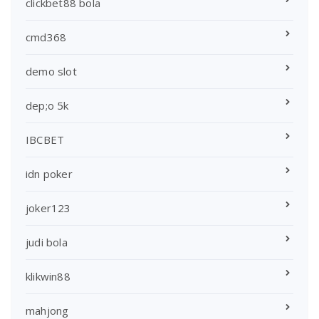
clickbet88 bola
cmd368
demo slot
dep;o 5k
IBCBET
idn poker
joker123
judi bola
klikwin88
mahjong