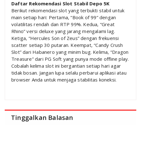
Daftar Rekomendasi Slot Stabil Depo 5K
Berikut rekomendasi slot yang terbukti stabil untuk
main setiap hari: Pertama, “Book of 99” dengan
volatilitas rendah dan RTP 99%. Kedua, “Great
Rhino” versi deluxe yang jarang mengalami lag.
Ketiga, “Hercules Son of Zeus” dengan frekuensi
scatter setiap 30 putaran. Keempat, “Candy Crush
Slot” dari Habanero yang minim bug. Kelima, “Dragon
Treasure” dari PG Soft yang punya mode offline play.
Cobalah kelima slot ini bergantian setiap hari agar
tidak bosan. Jangan lupa selalu perbarui aplikasi atau
browser Anda untuk menjaga stabilitas koneksi.
Tinggalkan Balasan