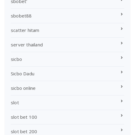
sbobet'
sbobet88
scatter hitam
server thailand
sicbo
Sicbo Dadu
sicbo online
slot
slot bet 100
slot bet 200