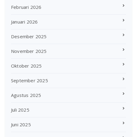
Februari 2026
Januari 2026
Desember 2025
November 2025
Oktober 2025
September 2025
Agustus 2025
Juli 2025
Juni 2025