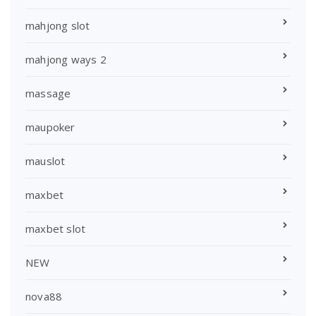
mahjong slot
mahjong ways 2
massage
maupoker
mauslot
maxbet
maxbet slot
NEW
nova88