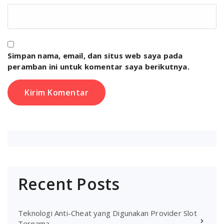
Simpan nama, email, dan situs web saya pada
peramban ini untuk komentar saya berikutnya.
Recent Posts
Teknologi Anti-Cheat yang Digunakan Provider Slot
Ternama