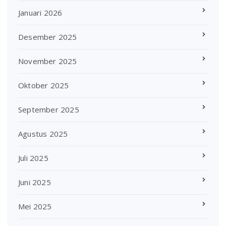
Januari 2026
Desember 2025
November 2025
Oktober 2025
September 2025
Agustus 2025
Juli 2025
Juni 2025
Mei 2025