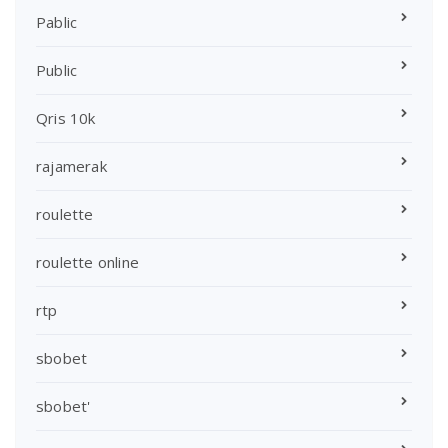
Pablic
Public
Qris 10k
rajamerak
roulette
roulette online
rtp
sbobet
sbobet'