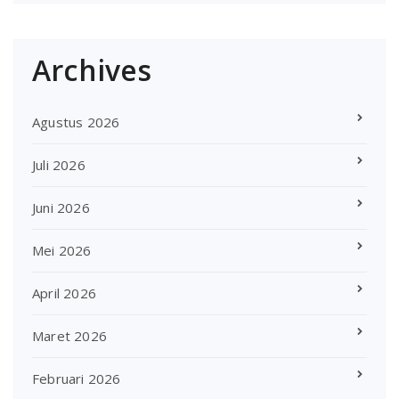
Archives
Agustus 2026
Juli 2026
Juni 2026
Mei 2026
April 2026
Maret 2026
Februari 2026