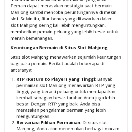
Pemain dapat merasakan nostalgia saat bermain
Mahjong sambil mencoba peruntungannya di mesin
slot. Selain itu, fitur bonus yang ditawarkan dalam
slot Mahjong sering kali lebih menguntungkan,
memberikan pemain peluang yang lebih besar untuk
meraih kemenangan.
Keuntungan Bermain di Situs Slot Mahjong
Situs slot Mahjong menawarkan sejumlah keuntungan
bagi para pemain. Berikut adalah beberapa di
antaranya:
RTP (Return to Player) yang Tinggi
: Banyak
permainan slot Mahjong menawarkan RTP yang
tinggi, yang berarti peluang untuk mendapatkan
kembali sebagian besar taruhan Anda juga lebih
besar. Dengan RTP yang baik, Anda bisa
merasakan pengalaman bermain yang lebih
menguntungkan.
Bervariasi Pilihan Permainan
: Di situs slot
Mahjong, Anda akan menemukan berbagai macam