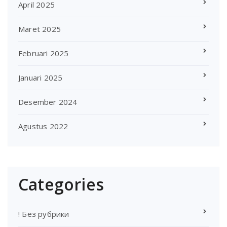
April 2025
Maret 2025
Februari 2025
Januari 2025
Desember 2024
Agustus 2022
Categories
! Без рубрики