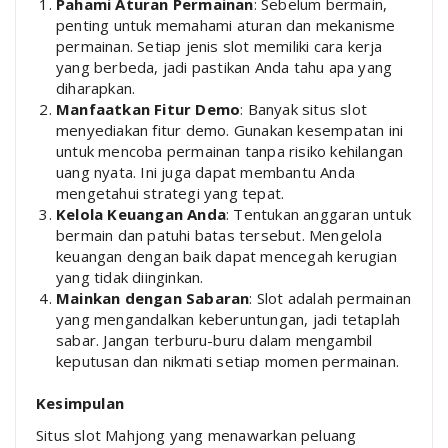
Pahami Aturan Permainan
: Sebelum bermain,
penting untuk memahami aturan dan mekanisme
permainan. Setiap jenis slot memiliki cara kerja
yang berbeda, jadi pastikan Anda tahu apa yang
diharapkan.
Manfaatkan Fitur Demo
: Banyak situs slot
menyediakan fitur demo. Gunakan kesempatan ini
untuk mencoba permainan tanpa risiko kehilangan
uang nyata. Ini juga dapat membantu Anda
mengetahui strategi yang tepat.
Kelola Keuangan Anda
: Tentukan anggaran untuk
bermain dan patuhi batas tersebut. Mengelola
keuangan dengan baik dapat mencegah kerugian
yang tidak diinginkan.
Mainkan dengan Sabaran
: Slot adalah permainan
yang mengandalkan keberuntungan, jadi tetaplah
sabar. Jangan terburu-buru dalam mengambil
keputusan dan nikmati setiap momen permainan.
Kesimpulan
Situs slot Mahjong yang menawarkan peluang