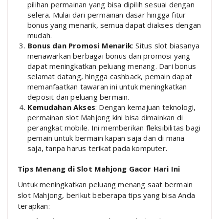
pilihan permainan yang bisa dipilih sesuai dengan
selera. Mulai dari permainan dasar hingga fitur
bonus yang menarik, semua dapat diakses dengan
mudah.
Bonus dan Promosi Menarik
: Situs slot biasanya
menawarkan berbagai bonus dan promosi yang
dapat meningkatkan peluang menang. Dari bonus
selamat datang, hingga cashback, pemain dapat
memanfaatkan tawaran ini untuk meningkatkan
deposit dan peluang bermain.
Kemudahan Akses
: Dengan kemajuan teknologi,
permainan slot Mahjong kini bisa dimainkan di
perangkat mobile. Ini memberikan fleksibilitas bagi
pemain untuk bermain kapan saja dan di mana
saja, tanpa harus terikat pada komputer.
Tips Menang di Slot Mahjong Gacor Hari Ini
Untuk meningkatkan peluang menang saat bermain
slot Mahjong, berikut beberapa tips yang bisa Anda
terapkan: