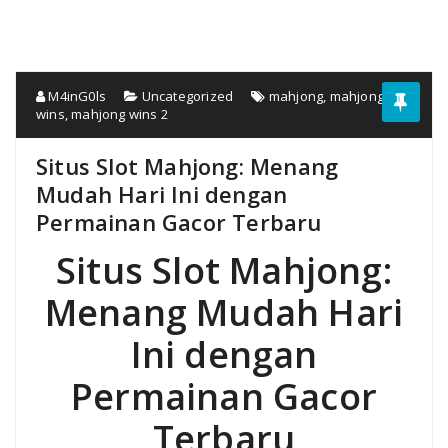
M4inG0ls
Uncategorized
mahjong
,
mahjong
wins
,
mahjong wins 2
Situs Slot Mahjong: Menang
Mudah Hari Ini dengan
Permainan Gacor Terbaru
Situs Slot Mahjong:
Menang Mudah Hari
Ini dengan
Permainan Gacor
Terbaru