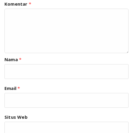
Komentar
*
Nama
*
Email
*
Situs Web