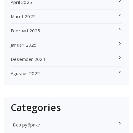
April 2025
Maret 2025
Februari 2025
Januari 2025
Desember 2024
Agustus 2022
Categories
! Без рубрики