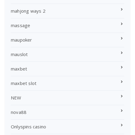
mahjong ways 2
massage
maupoker
mauslot
maxbet
maxbet slot
NEW
nova88
Onlyspins casino