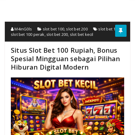
M4inG0ls
slot bet 100
,
slot bet 200
slot bet 100
,
slot bet 100 perak
,
slot bet 200
,
slot bet kecil
Situs Slot Bet 100 Rupiah, Bonus
Spesial Mingguan sebagai Pilihan
Hiburan Digital Modern