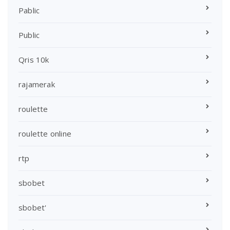
Pablic
Public
Qris 10k
rajamerak
roulette
roulette online
rtp
sbobet
sbobet'