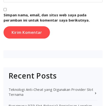
Simpan nama, email, dan situs web saya pada
peramban ini untuk komentar saya berikutnya.
Recent Posts
Teknologi Anti-Cheat yang Digunakan Provider Slot
Ternama
Bagaimana RTP Slot Bekerja? Penjelasan Lengkap