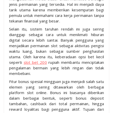
jenis permainan yang tersedia. Hal ini menjadi daya
tarik utama karena memberikan kesempatan bagi
pemula untuk memahami cara kerja permainan tanpa
tekanan finansial yang besar.
Selain itu, sistem taruhan rendah ini juga sering
dianggap sebagai cara untuk menikmati hiburan
digital secara lebih santai. Banyak pengguna yang
menjadikan permainan slot sebagai aktivitas pengisi
waktu luang, bukan sebagai sumber penghasilan
utama. Oleh karena itu, keberadaan opsi bet kecil
seperti
slot bet 200
rupiah membantu menciptakan
pengalaman bermain yang lebih ringan dan tidak
membebani.
Fitur bonus spesial mingguan juga menjadi salah satu
elemen yang sering ditawarkan oleh berbagai
platform slot online. Bonus ini biasanya diberikan
dalam berbagai bentuk, seperti bonus deposit
tambahan, cashback dari total permainan, hingga
reward loyalitas bagi pengguna aktif. Tujuan dari