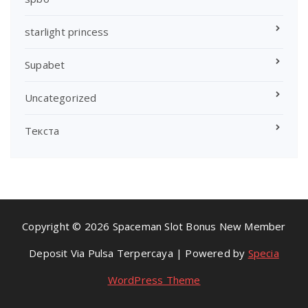
starlight princess
Supabet
Uncategorized
Текста
Copyright © 2026 Spaceman Slot Bonus New Member
Deposit Via Pulsa Terpercaya | Powered by
Specia
WordPress Theme