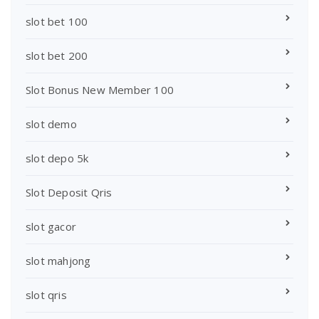
slot bet 100
slot bet 200
Slot Bonus New Member 100
slot demo
slot depo 5k
Slot Deposit Qris
slot gacor
slot mahjong
slot qris