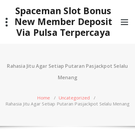
Skip
Spaceman Slot Bonus
to
content
New Member Deposit
Via Pulsa Terpercaya
Rahasia Jitu Agar Setiap Putaran Pasjackpot Selalu
Menang
Home
/
Uncategorized
/
Rahasia Jitu Agar Setiap Putaran Pasjackpot Selalu Menang