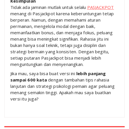
Kesimpulan
Tidak ada jaminan mutlak untuk selalu
PASJACKPOT
menang di Pasjackpot karena keberuntungan tetap
berperan. Namun, dengan memahami aturan
permainan, mengelola modal dengan baik,
memanfaatkan bonus, dan menjaga fokus, peluang
menang bisa meningkat signifikan. Rahasia jitu ini
bukan hanya soal teknik, tetapi juga disiplin dan
strategi bermain yang konsisten. Dengan begitu,
setiap putaran Pasjackpot bisa menjadi lebih
menguntungkan dan menyenangkan.
Jika mau, saya bisa buat versi ini
lebih panjang
sampai 600 kata
dengan tambahan tips rahasia
lanjutan dan strategi psikologi pemain agar peluang
menang semakin tinggi. Apakah mau saya buatkan
versi itu juga?