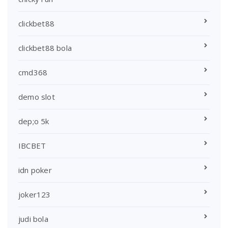
clickbet88
clickbet88 bola
cmd368
demo slot
dep;o 5k
IBCBET
idn poker
joker123
judi bola