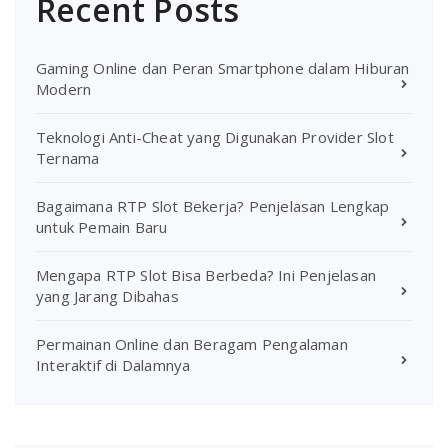
Recent Posts
Gaming Online dan Peran Smartphone dalam Hiburan
Modern
Teknologi Anti-Cheat yang Digunakan Provider Slot
Ternama
Bagaimana RTP Slot Bekerja? Penjelasan Lengkap
untuk Pemain Baru
Mengapa RTP Slot Bisa Berbeda? Ini Penjelasan
yang Jarang Dibahas
Permainan Online dan Beragam Pengalaman
Interaktif di Dalamnya