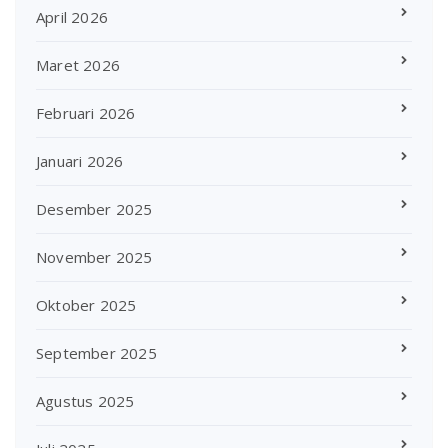
April 2026
Maret 2026
Februari 2026
Januari 2026
Desember 2025
November 2025
Oktober 2025
September 2025
Agustus 2025