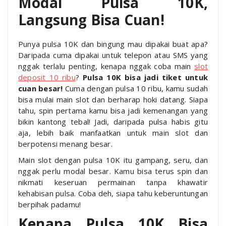
Modal Pulsa 10K,
Langsung Bisa Cuan!
Punya pulsa 10K dan bingung mau dipakai buat apa?
Daripada cuma dipakai untuk telepon atau SMS yang
nggak terlalu penting, kenapa nggak coba main
slot
deposit 10 ribu
?
Pulsa 10K bisa jadi tiket untuk
cuan besar!
Cuma dengan pulsa 10 ribu, kamu sudah
bisa mulai main slot dan berharap hoki datang. Siapa
tahu, spin pertama kamu bisa jadi kemenangan yang
bikin kantong tebal! Jadi, daripada pulsa habis gitu
aja, lebih baik manfaatkan untuk main slot dan
berpotensi menang besar.
Main slot dengan pulsa 10K itu gampang, seru, dan
nggak perlu modal besar. Kamu bisa terus spin dan
nikmati keseruan permainan tanpa khawatir
kehabisan pulsa. Coba deh, siapa tahu keberuntungan
berpihak padamu!
Kenapa Pulsa 10K Bisa