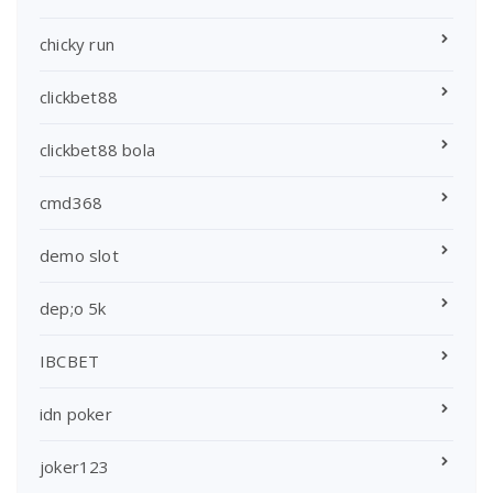
chicky run
clickbet88
clickbet88 bola
cmd368
demo slot
dep;o 5k
IBCBET
idn poker
joker123