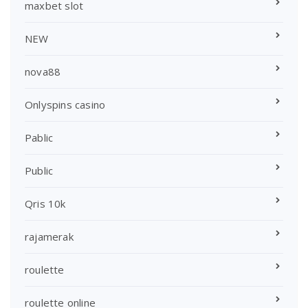
maxbet slot
NEW
nova88
Onlyspins casino
Pablic
Public
Qris 10k
rajamerak
roulette
roulette online