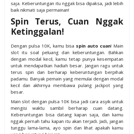
saja. Keberuntungan itu nggak bisa dipaksa, jadi lebih
baik nikmati saja permainan!
Spin Terus, Cuan Nggak
Ketinggalan!
Dengan pulsa 10K, kamu bisa
spin auto cuan
! Main
slot itu soal peluang dan keberuntungan. Bahkan
dengan modal kecil, kamu tetap punya kesempatan
untuk mendapatkan hadiah besar. Jangan ragu untuk
terus spin dan berharap keberuntungan berpihak
padamu. Banyak pemain yang memulai dengan modal
kecil dan akhirnya membawa pulang jackpot yang
besar.
Main slot dengan pulsa 10K bisa jadi cara asyik untuk
mengisi waktu sambil berharap cuan datang.
Keberuntungan bisa datang kapan saja, dan kamu
nggak pernah tahu kapan itu akan terjadi. Jadi, jangan
tunggu lama-lama, ayo spin dan lihat apakah kamu