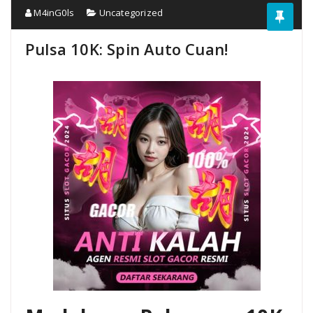
M4inG0ls
Uncategorized
Pulsa 10K: Spin Auto Cuan!