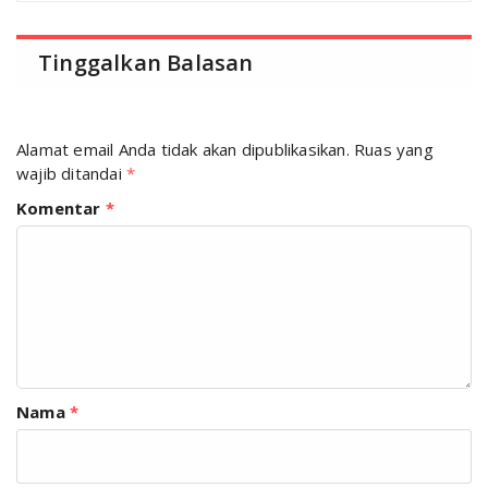
Tinggalkan Balasan
Alamat email Anda tidak akan dipublikasikan.
Ruas yang
wajib ditandai
*
Komentar
*
Nama
*