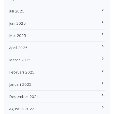
Juli 2025
Juni 2025
Mei 2025
April 2025
Maret 2025
Februari 2025
Januari 2025
Desember 2024
Agustus 2022