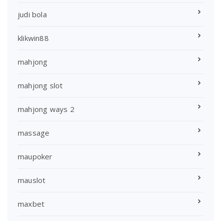
judi bola
klikwin88
mahjong
mahjong slot
mahjong ways 2
massage
maupoker
mauslot
maxbet