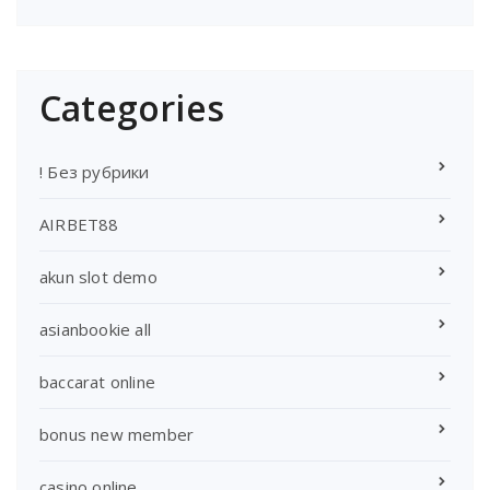
Categories
! Без рубрики
AIRBET88
akun slot demo
asianbookie all
baccarat online
bonus new member
casino online