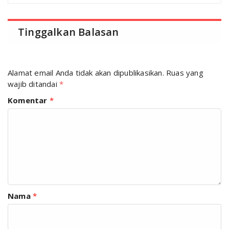
Tinggalkan Balasan
Alamat email Anda tidak akan dipublikasikan.
Ruas yang
wajib ditandai
*
Komentar
*
Nama
*