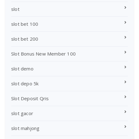
slot
slot bet 100
slot bet 200
Slot Bonus New Member 100
slot demo
slot depo 5k
Slot Deposit Qris
slot gacor
slot mahjong