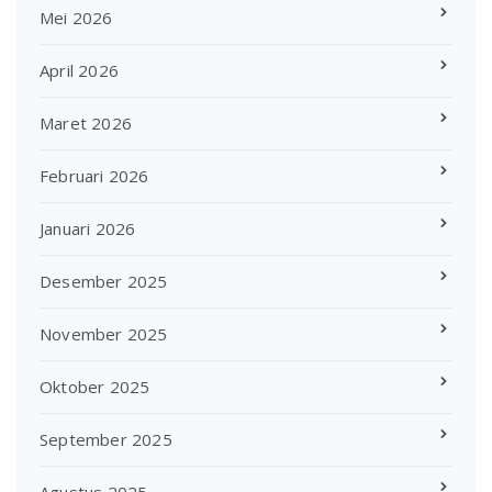
Mei 2026
April 2026
Maret 2026
Februari 2026
Januari 2026
Desember 2025
November 2025
Oktober 2025
September 2025