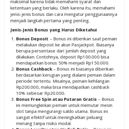
maksimal karena tidak memahami syarat dan
ketentuan yang berlaku. Oleh karena itu, memahami
jenis-jenis bonus dan cara mengatur penggunaannya
menjadi langkah pertama yang penting.
Jenis-Jenis Bonus yang Harus Diketahui
Bonus Deposit
– Bonus ini diberikan saat pemain
melakukan deposit ke akun Pasjackpot. Biasanya
berupa persentase dari jumlah deposit yang
dilakukan. Contohnya, deposit Rp100.000 bisa
mendapatkan bonus 50% menjadi Rp150.000.
Bonus Cashback
– Bonus ini biasanya diberikan
berdasarkan kerugian yang dialami pemain dalam
periode tertentu. Misalnya, pemain kehilangan
Rp200.000, maka bisa mendapatkan cashback
10% sebesar Rp20.000.
Bonus Free Spin atau Putaran Gratis
– Bonus
ini memungkinkan pemain untuk memutar mesin
slot tanpa mengurangi saldo utama. Bonus ini
sangat efektif untuk meningkatkan peluang
menang tanpa risiko modal.