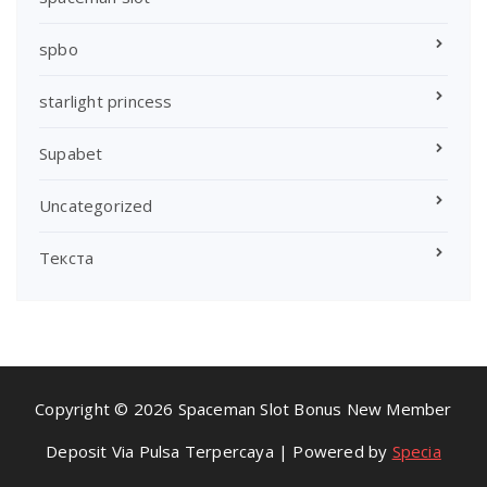
spbo
starlight princess
Supabet
Uncategorized
Текста
Copyright © 2026 Spaceman Slot Bonus New Member
Deposit Via Pulsa Terpercaya | Powered by
Specia