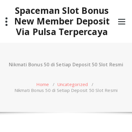
Skip
Spaceman Slot Bonus
to
content
New Member Deposit
Via Pulsa Terpercaya
Nikmati Bonus 50 di Setiap Deposit 50 Slot Resmi
Home
/
Uncategorized
/
Nikmati Bonus 50 di Setiap Deposit 50 Slot Resmi