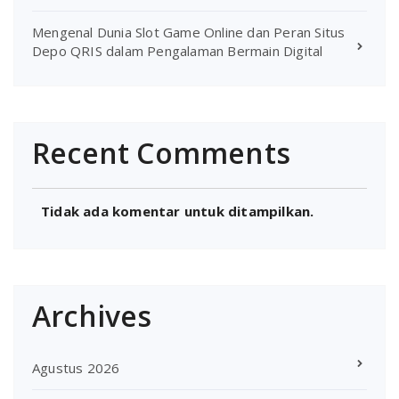
Mengenal Dunia Slot Game Online dan Peran Situs
Depo QRIS dalam Pengalaman Bermain Digital
Recent Comments
Tidak ada komentar untuk ditampilkan.
Archives
Agustus 2026