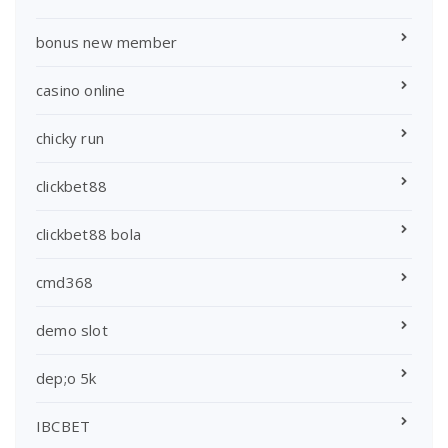
bonus new member
casino online
chicky run
clickbet88
clickbet88 bola
cmd368
demo slot
dep;o 5k
IBCBET