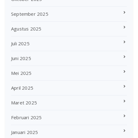
September 2025
Agustus 2025
Juli 2025
Juni 2025
Mei 2025
April 2025
Maret 2025
Februari 2025
Januari 2025