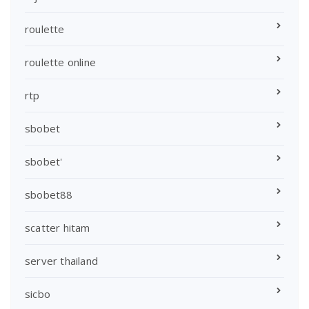
roulette
roulette online
rtp
sbobet
sbobet'
sbobet88
scatter hitam
server thailand
sicbo