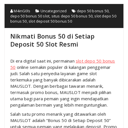
M4inG0ls
Uncategorized
depo 50 bonus 50
,
depo 50 bonus 50 slot
,
situs depo 50 bonus 50
,
slot depo 50
bonus 50
,
slot deposit 50 bonus 50
Nikmati Bonus 50 di Setiap
Deposit 50 Slot Resmi
Di era digital saat ini, permainan
slot depo 50 bonus
50
online semakin populer di kalangan penggemar
judi. Salah satu penyedia layanan game slot
terkemuka yang banyak dibicarakan adalah
MAUSLOT. Dengan berbagai tawaran menarik,
termasuk promo bonus, MAUSLOT menjadi pilihan
utama bagi para pemain yang ingin mendapatkan
pengalaman bermain yang lebih menguntungkan.
Salah satu promo menarik yang ditawarkan oleh
MAUSLOT adalah “Bonus 50 di Setiap Deposit 50”
untuk semua pemain yang melakukan deposit. Promo