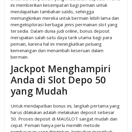
ini memberikan kesempatan bagi pemain untuk
mendapatkan tambahan saldo, sehingga
memungkinkan mereka untuk bermain lebih lama dan
mengeksplorasi berbagai jenis permainan slot yang
tersedia. Dalam dunia judi online, bonus deposit
merupakan salah satu daya tarik utama bagi para
pemain, karena hal ini meningkatkan peluang
kemenangan dan menambah keseruan dalam
bermain.
Jackpot Menghampiri
Anda di Slot Depo 50
yang Mudah
Untuk mendapatkan bonus ini, langkah pertama yang
harus dilakukan adalah melakukan deposit sebesar
50. Proses deposit di MAUSLOT sangat mudah dan
cepat. Pemain hanya perlu memilih metode
pembayaran yang diinginkan, kemudian mengikuti