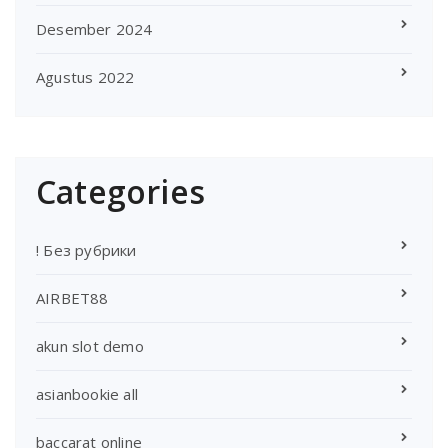
Desember 2024
Agustus 2022
Categories
! Без рубрики
AIRBET88
akun slot demo
asianbookie all
baccarat online