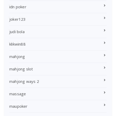
idn poker
joker123
judi bola
klikwin88
mahjong
mahjong slot
mahjong ways 2
massage
maupoker