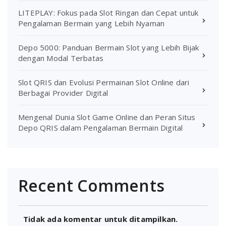
LITEPLAY: Fokus pada Slot Ringan dan Cepat untuk
Pengalaman Bermain yang Lebih Nyaman
Depo 5000: Panduan Bermain Slot yang Lebih Bijak
dengan Modal Terbatas
Slot QRIS dan Evolusi Permainan Slot Online dari
Berbagai Provider Digital
Mengenal Dunia Slot Game Online dan Peran Situs
Depo QRIS dalam Pengalaman Bermain Digital
Recent Comments
Tidak ada komentar untuk ditampilkan.