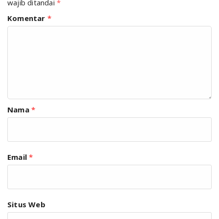
wajib ditandai
*
Komentar
*
Nama
*
Email
*
Situs Web