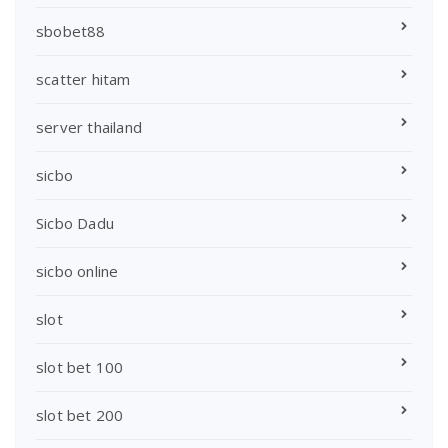
sbobet88
scatter hitam
server thailand
sicbo
Sicbo Dadu
sicbo online
slot
slot bet 100
slot bet 200