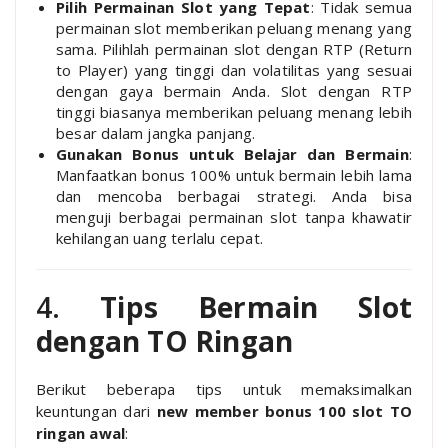
Pilih Permainan Slot yang Tepat
: Tidak semua
permainan slot memberikan peluang menang yang
sama. Pilihlah permainan slot dengan RTP (Return
to Player) yang tinggi dan volatilitas yang sesuai
dengan gaya bermain Anda. Slot dengan RTP
tinggi biasanya memberikan peluang menang lebih
besar dalam jangka panjang.
Gunakan Bonus untuk Belajar dan Bermain
:
Manfaatkan bonus 100% untuk bermain lebih lama
dan mencoba berbagai strategi. Anda bisa
menguji berbagai permainan slot tanpa khawatir
kehilangan uang terlalu cepat.
4.
Tips Bermain Slot
dengan TO Ringan
Berikut beberapa tips untuk memaksimalkan
keuntungan dari
new member bonus 100 slot TO
ringan awal
: