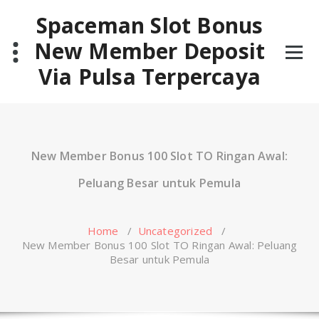
Skip
Spaceman Slot Bonus
to
content
New Member Deposit
Via Pulsa Terpercaya
New Member Bonus 100 Slot TO Ringan Awal:
Peluang Besar untuk Pemula
Home
/
Uncategorized
/
New Member Bonus 100 Slot TO Ringan Awal: Peluang
Besar untuk Pemula