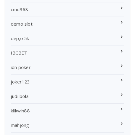
cmd368
demo slot
dep;o 5k
IBCBET
idn poker
joker123
judi bola
klikwin88
mahjong