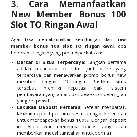
3.
Cara Memanfaatkan
New Member Bonus 100
Slot TO Ringan Awal
Agar bisa memaksimalkan keuntungan dari
new
member bonus 100 slot TO ringan awal
, ada
beberapa langkah yang perlu diperhatikan:
Daftar di Situs Terpercaya
: Langkah pertama
adalah mendaftar di situs judi online yang
terpercaya dan menawarkan promo bonus new
member dengan TO ringan. Pastikan situs
tersebut memiliki reputasi baik, sistem
pembayaran yang aman, dan pelayanan pelanggan
yang responsif.
Lakukan Deposit Pertama
: Setelah mendaftar,
lakukan deposit pertama sesuai dengan ketentuan
untuk mendapatkan bonus 100%. Dengan deposit
ini, Anda akan menerima bonus yang akan
memberikan modal tambahan untuk bermain.