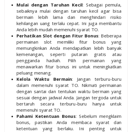
Mulai dengan Taruhan Kecil
: Sebagai pemula,
sebaiknya mulai dengan taruhan kecil agar bisa
bermain lebih lama dan menghindari risiko
kehilangan uang terlalu cepat. Ini juga membantu
Anda lebih mudah memenuhi syarat TO.
Perhatikan Slot dengan Fitur Bonus
: Beberapa
permainan slot memiliki fitur bonus yang
memungkinkan Anda mendapatkan lebih banyak
kemenangan, seperti putaran gratis atau
pengganda hadiah. Pilih permainan yang
menawarkan fitur bonus ini untuk meningkatkan
peluang menang.
Kelola Waktu Bermain
: Jangan terburu-buru
dalam memenuhi syarat TO. Nikmati permainan
dengan santai dan tentukan waktu bermain yang
sesuai dengan jadwal Anda. Jangan tergoda untuk
bertaruh secara terburu-buru hanya untuk
memenuhi syarat TO.
Pahami Ketentuan Bonus
: Sebelum mengklaim
bonus, pastikan Anda membaca syarat dan
ketentuan yang berlaku. Ini penting untuk