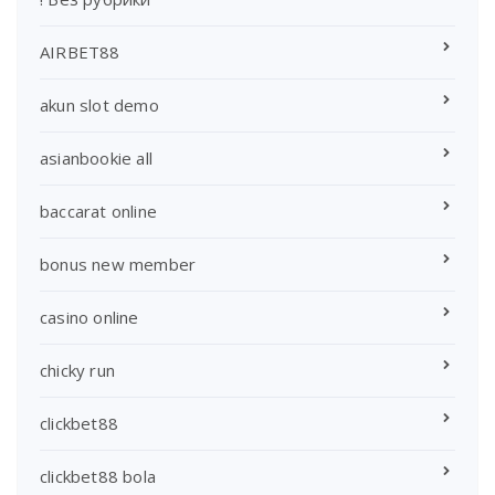
AIRBET88
akun slot demo
asianbookie all
baccarat online
bonus new member
casino online
chicky run
clickbet88
clickbet88 bola