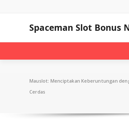
Skip
to
content
Spaceman Slot Bonus N
Mauslot: Menciptakan Keberuntungan den
Cerdas