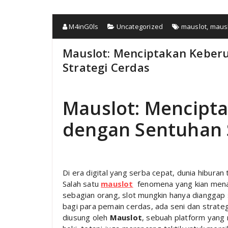
M4inG0ls
Uncategorized
mauslot
,
mausl
Mauslot: Menciptakan Keber
Strategi Cerdas
Mauslot: Mencipt
dengan Sentuhan 
Di era digital yang serba cepat, dunia hibura
Salah satu
mauslot
fenomena yang kian menari
sebagian orang, slot mungkin hanya diangga
bagi para pemain cerdas, ada seni dan strategi
diusung oleh
Mauslot
, sebuah platform yang