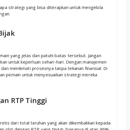
a strategi yang bisa diterapkan untuk mengelola
ngan.
ijak
main yang jelas dan patuhi batas tersebut. Jangan
kan untuk keperluan sehari-hari. Dengan manajemen
 dan menikmati prosesnya tanpa tekanan finansial. Di
kan pemain untuk menyesuaikan strategi mereka
an RTP Tinggi
etis dari total taruhan yang akan dikembalikan kepada
an slot dengan RTP yang tinggi, biasanya di atas 96%.