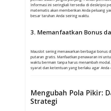
Informasi ini seringkali tersedia di deskripsi
matematis akan memberikan Anda peluang yan
besar taruhan Anda seiring waktu.
3. Memanfaatkan Bonus da
Mauslot sering menawarkan berbagai bonus da
putaran gratis. Manfaatkan penawaran ini un
waktu bermain tanpa harus menambah modal
syarat dan ketentuan yang berlaku agar Anda
Mengubah Pola Pikir: 
Strategi