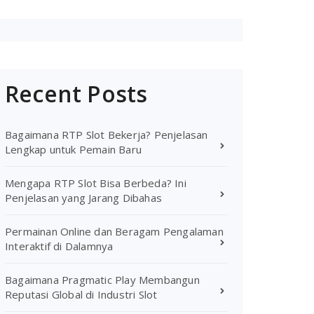
Recent Posts
Bagaimana RTP Slot Bekerja? Penjelasan
Lengkap untuk Pemain Baru
Mengapa RTP Slot Bisa Berbeda? Ini
Penjelasan yang Jarang Dibahas
Permainan Online dan Beragam Pengalaman
Interaktif di Dalamnya
Bagaimana Pragmatic Play Membangun
Reputasi Global di Industri Slot