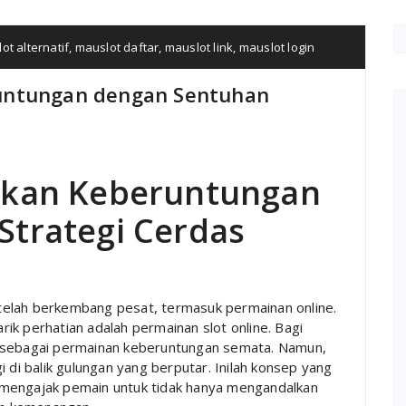
ot alternatif
,
mauslot daftar
,
mauslot link
,
mauslot login
untungan dengan Sentuhan
akan Keberuntungan
Strategi Cerdas
n telah berkembang pesat, termasuk permainan online.
k perhatian adalah permainan slot online. Bagi
p sebagai permainan keberuntungan semata. Namun,
 di balik gulungan yang berputar. Inilah konsep yang
 mengajak pemain untuk tidak hanya mengandalkan