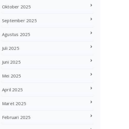
Oktober 2025
September 2025
Agustus 2025
Juli 2025
Juni 2025
Mei 2025
April 2025
Maret 2025
Februari 2025