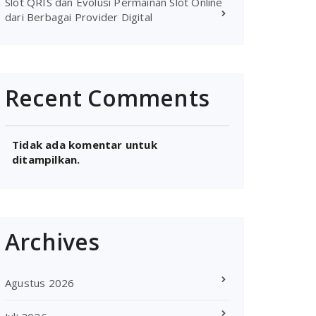
Slot QRIS dan Evolusi Permainan Slot Online
dari Berbagai Provider Digital
Recent Comments
Tidak ada komentar untuk
ditampilkan.
Archives
Agustus 2026