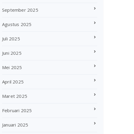
September 2025
Agustus 2025
Juli 2025
Juni 2025
Mei 2025
April 2025
Maret 2025
Februari 2025
Januari 2025