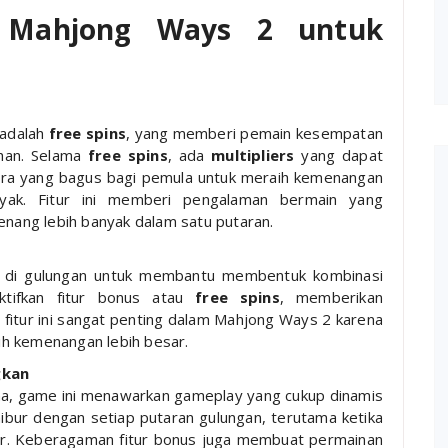
an Mahjong Ways 2 untuk
adalah
free spins
, yang memberi pemain kesempatan
han. Selama
free spins
, ada
multipliers
yang dapat
ara yang bagus bagi pemula untuk meraih kemenangan
yak. Fitur ini memberi pengalaman bermain yang
ang lebih banyak dalam satu putaran.
n di gulungan untuk membantu membentuk kombinasi
tifkan fitur bonus atau
free spins
, memberikan
fitur ini sangat penting dalam Mahjong Ways 2 karena
h kemenangan lebih besar.
gkan
a, game ini menawarkan gameplay yang cukup dinamis
bur dengan setiap putaran gulungan, terutama ketika
sar. Keberagaman fitur bonus juga membuat permainan