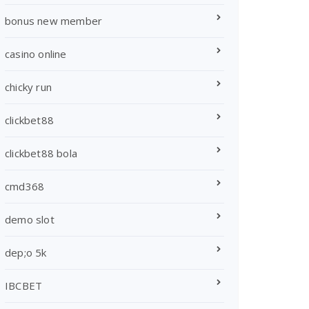
bonus new member
casino online
chicky run
clickbet88
clickbet88 bola
cmd368
demo slot
dep;o 5k
IBCBET