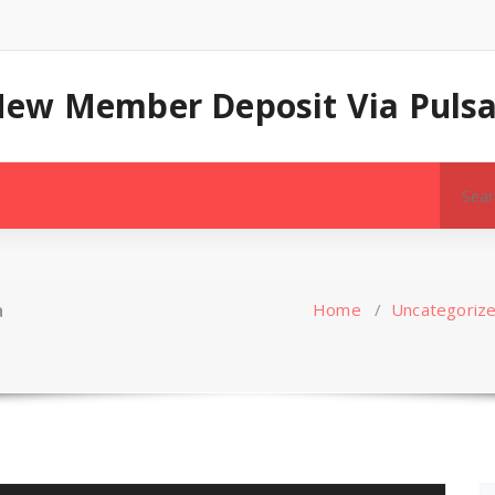
ew Member Deposit Via Pulsa
Search
for:
a
Home
/
Uncategoriz