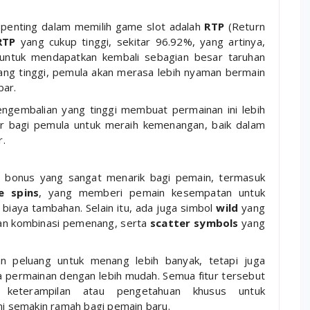
 penting dalam memilih game slot adalah
RTP
(Return
RTP
yang cukup tinggi, sekitar 96.92%, yang artinya,
 untuk mendapatkan kembali sebagian besar taruhan
ng tinggi, pemula akan merasa lebih nyaman bermain
bar.
pengembalian yang tinggi membuat permainan ini lebih
r bagi pemula untuk meraih kemenangan, baik dalam
r.
 bonus yang sangat menarik bagi pemain, termasuk
e spins
, yang memberi pemain kesempatan untuk
iaya tambahan. Selain itu, ada juga simbol
wild
yang
kan kombinasi pemenang, serta
scatter symbols
yang
kan peluang untuk menang lebih banyak, tetapi juga
permainan dengan lebih mudah. Semua fitur tersebut
keterampilan atau pengetahuan khusus untuk
 semakin ramah bagi pemain baru.