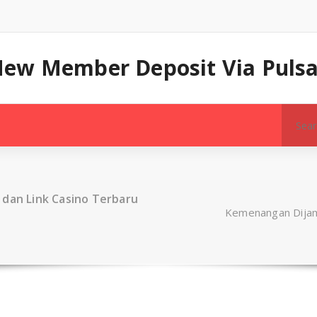
ew Member Deposit Via Pulsa
Search
for:
 dan Link Casino Terbaru
Kemenangan Dijami