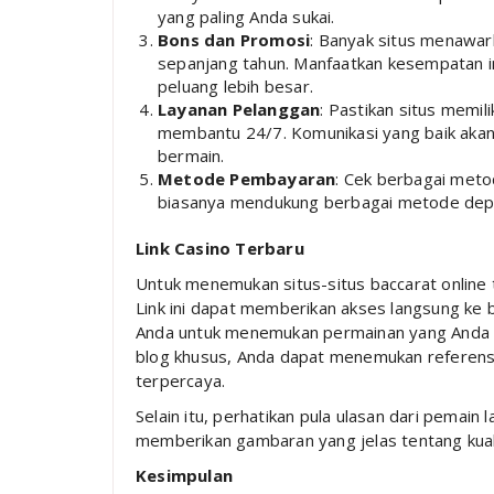
yang paling Anda sukai.
Bons dan Promosi
: Banyak situs menawa
sepanjang tahun. Manfaatkan kesempatan i
peluang lebih besar.
Layanan Pelanggan
: Pastikan situs memil
membantu 24/7. Komunikasi yang baik akan
bermain.
Metode Pembayaran
: Cek berbagai meto
biasanya mendukung berbagai metode depo
Link Casino Terbaru
Untuk menemukan situs-situs baccarat online te
Link ini dapat memberikan akses langsung k
Anda untuk menemukan permainan yang Anda ingi
blog khusus, Anda dapat menemukan referensi
terpercaya.
Selain itu, perhatikan pula ulasan dari pemain
memberikan gambaran yang jelas tentang kualit
Kesimpulan