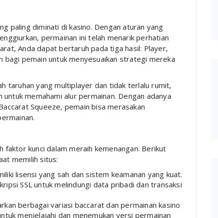
ng paling diminati di kasino. Dengan aturan yang
ggiurkan, permainan ini telah menarik perhatian
rat, Anda dapat bertaruh pada tiga hasil: Player,
han bagi pemain untuk menyesuaikan strategi mereka
h taruhan yang multiplayer dan tidak terlalu rumit,
ah untuk memahami alur permainan. Dengan adanya
u Baccarat Squeeze, pemain bisa merasakan
permainan.
ah faktor kunci dalam meraih kemenangan. Berikut
at memilih situs:
miliki lisensi yang sah dan sistem keamanan yang kuat.
ipsi SSL untuk melindungi data pribadi dan transaksi
arkan berbagai variasi baccarat dan permainan kasino
 untuk menjelajahi dan menemukan versi permainan