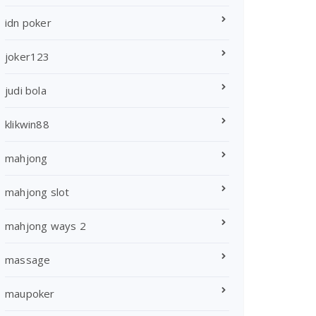
idn poker
joker123
judi bola
klikwin88
mahjong
mahjong slot
mahjong ways 2
massage
maupoker