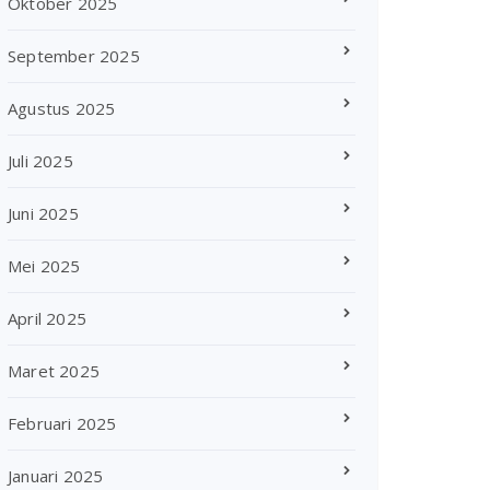
Oktober 2025
September 2025
Agustus 2025
Juli 2025
Juni 2025
Mei 2025
April 2025
Maret 2025
Februari 2025
Januari 2025