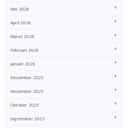
Mei 2026
April 2026
Maret 2026
Februari 2026
Januari 2026
Desember 2025
November 2025
Oktober 2025
September 2025