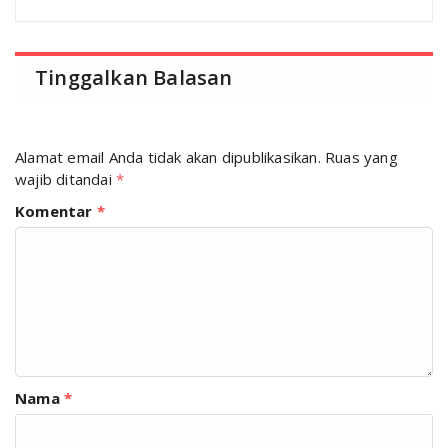
Tinggalkan Balasan
Alamat email Anda tidak akan dipublikasikan.
Ruas yang
wajib ditandai
*
Komentar
*
Nama
*