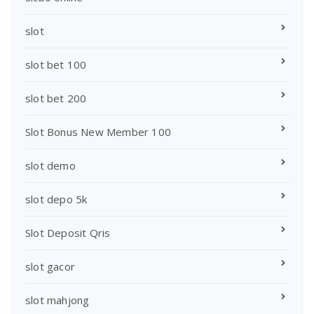
slot
slot bet 100
slot bet 200
Slot Bonus New Member 100
slot demo
slot depo 5k
Slot Deposit Qris
slot gacor
slot mahjong