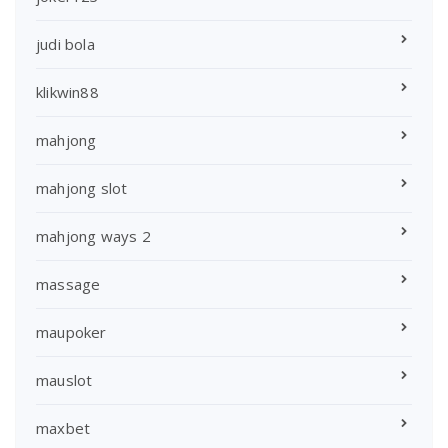
judi bola
klikwin88
mahjong
mahjong slot
mahjong ways 2
massage
maupoker
mauslot
maxbet