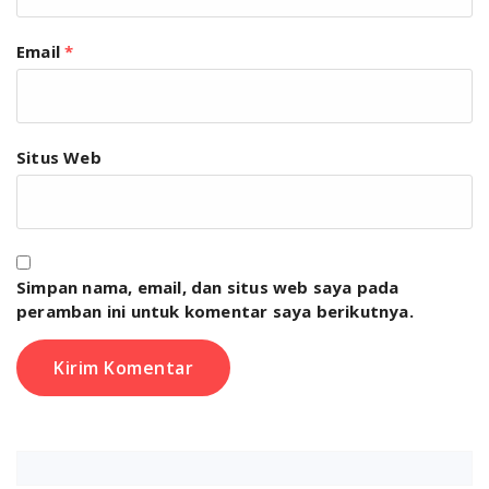
Email
*
Situs Web
Simpan nama, email, dan situs web saya pada
peramban ini untuk komentar saya berikutnya.