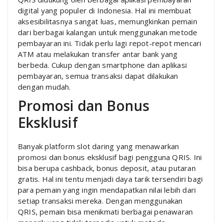
digital yang populer di Indonesia. Hal ini membuat
aksesibilitasnya sangat luas, memungkinkan pemain
dari berbagai kalangan untuk menggunakan metode
pembayaran ini. Tidak perlu lagi repot-repot mencari
ATM atau melakukan transfer antar bank yang
berbeda. Cukup dengan smartphone dan aplikasi
pembayaran, semua transaksi dapat dilakukan
dengan mudah.
Promosi dan Bonus
Eksklusif
Banyak platform slot daring yang menawarkan
promosi dan bonus eksklusif bagi pengguna QRIS. Ini
bisa berupa cashback, bonus deposit, atau putaran
gratis. Hal ini tentu menjadi daya tarik tersendiri bagi
para pemain yang ingin mendapatkan nilai lebih dari
setiap transaksi mereka. Dengan menggunakan
QRIS, pemain bisa menikmati berbagai penawaran