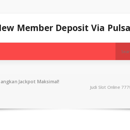
ew Member Deposit Via Pulsa
Search
for:
nangkan Jackpot Maksimal!
Judi Slot Online 77