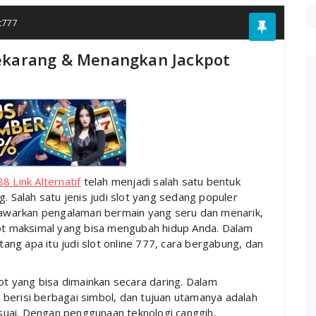
t777
 Sekarang & Menangkan Jackpot
 Link Alternatif
telah menjadi salah satu bentuk
. Salah satu jenis judi slot yang sedang populer
enawarkan pengalaman bermain yang seru dan menarik,
t maksimal yang bisa mengubah hidup Anda. Dalam
tang apa itu judi slot online 777, cara bergabung, dan
lot yang bisa dimainkan secara daring. Dalam
berisi berbagai simbol, dan tujuan utamanya adalah
uai. Dengan penggunaan teknologi canggih,