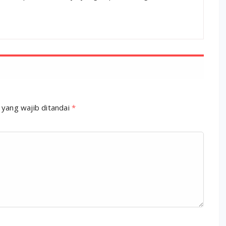
 yang wajib ditandai
*