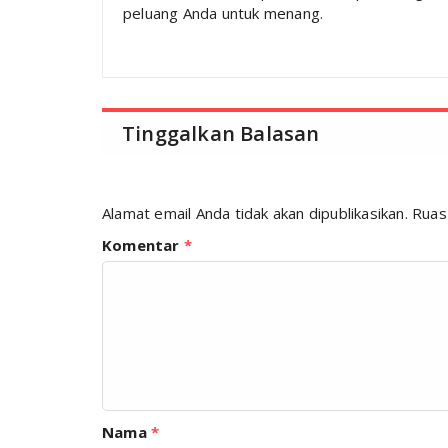
peluang Anda untuk menang.
Tinggalkan Balasan
Alamat email Anda tidak akan dipublikasikan.
Ruas
Komentar
*
Nama
*