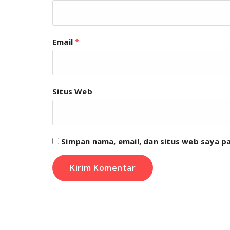
Email
*
Situs Web
Simpan nama, email, dan situs web saya p