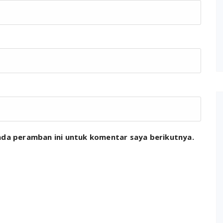
ada peramban ini untuk komentar saya berikutnya.