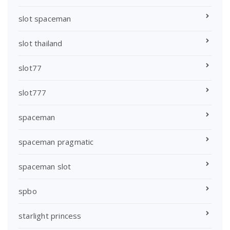
slot spaceman
slot thailand
slot77
slot777
spaceman
spaceman pragmatic
spaceman slot
spbo
starlight princess