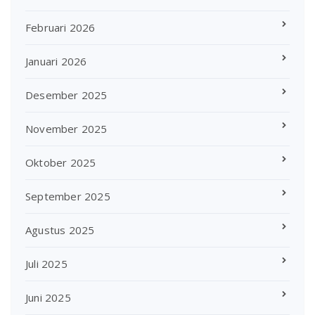
Februari 2026
Januari 2026
Desember 2025
November 2025
Oktober 2025
September 2025
Agustus 2025
Juli 2025
Juni 2025