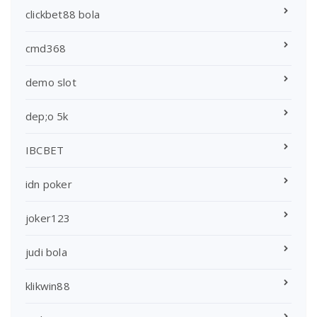
clickbet88 bola
cmd368
demo slot
dep;o 5k
IBCBET
idn poker
joker123
judi bola
klikwin88