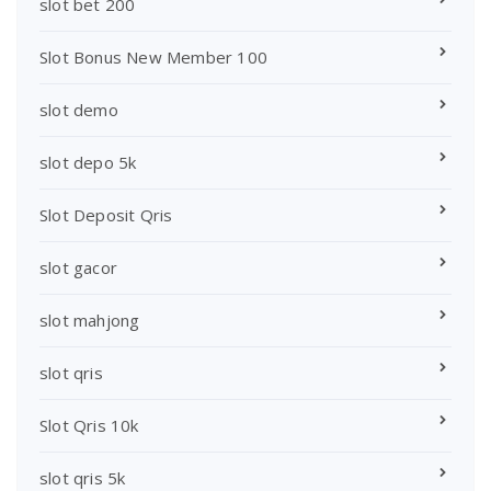
slot bet 200
Slot Bonus New Member 100
slot demo
slot depo 5k
Slot Deposit Qris
slot gacor
slot mahjong
slot qris
Slot Qris 10k
slot qris 5k