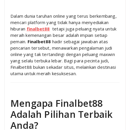
Dalam dunia taruhan online yang terus berkembang,
mencari platform yang tidak hanya menyediakan
hiburan
finalbet88
tetapi juga peluang nyata untuk
meraih kemenangan besar adalah impian setiap
pemain.
Finalbet88
hadir sebagai jawaban atas
pencarian tersebut, menawarkan pengalaman judi
online yang tak tertandingi dengan peluang maxwin
yang selalu terbuka lebar. Bagi para pecinta judi,
Finalbet88 bukan sekadar situs, melainkan destinasi
utama untuk meraih kesuksesan.
Mengapa Finalbet88
Adalah Pilihan Terbaik
Anda?