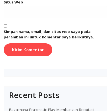
Situs Web
Simpan nama, email, dan situs web saya pada
peramban ini untuk komentar saya berikutnya.
Recent Posts
Bagaimana Pragmatic Play Membangun Reputasi