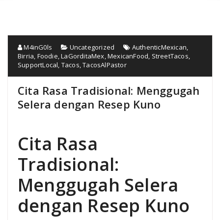
M4inG0ls
Uncategorized
AuthenticMexican
,
Birria
,
Foodie
,
LaGorditaMex
,
MexicanFood
,
StreetTacos
,
SupportLocal
,
Tacos
,
TacosAlPastor
Cita Rasa Tradisional: Menggugah
Selera dengan Resep Kuno
Cita Rasa
Tradisional:
Menggugah Selera
dengan Resep Kuno