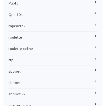
Public
Qris 10k
rajamerak
roulette
roulette online
rtp
sbobet
sbobet'
sbobet88
scatter hitam