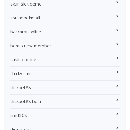
akun slot demo
asianbookie all
baccarat online
bonus new member
casino online
chicky run
clickbet88
clickbet88 bola
cmd368
demo slot