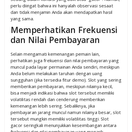
perlu diingat bahwa ini hanyalah observasi sesaat
dan tidak menjamin Anda akan mendapatkan hasil
yang sama.
Memperhatikan Frekuensi
dan Nilai Pembayaran
Selain mengamati kemenangan pemain lain,
perhatikan juga frekuensi dan nilai pembayaran yang
muncul pada layar permainan Anda sendiri, meskipun
Anda belum melakukan taruhan dengan uang
sungguhan (jika tersedia fitur demo). Slot yang sering
memberikan pembayaran, meskipun nilainya kecil,
bisa menjadi indikasi bahwa slot tersebut memiliki
volatilitas rendah dan cenderung memberikan
kemenangan lebih sering. Sebaliknya, jika
pembayaran jarang muncul namun nilainya besar, slot
tersebut mungkin memiliki volatilitas tinggi. Slot
gacor seringkali menunjukkan keseimbangan antara
frekuensi dan nilai pembayaran yang menarik.