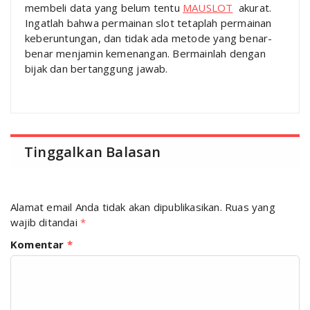
membeli data yang belum tentu
MAUSLOT
akurat.
Ingatlah bahwa permainan slot tetaplah permainan
keberuntungan, dan tidak ada metode yang benar-
benar menjamin kemenangan. Bermainlah dengan
bijak dan bertanggung jawab.
Tinggalkan Balasan
Alamat email Anda tidak akan dipublikasikan.
Ruas yang
wajib ditandai
*
Komentar
*