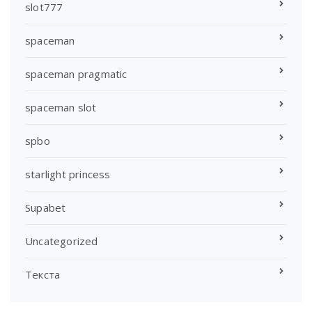
slot777
spaceman
spaceman pragmatic
spaceman slot
spbo
starlight princess
Supabet
Uncategorized
Текста