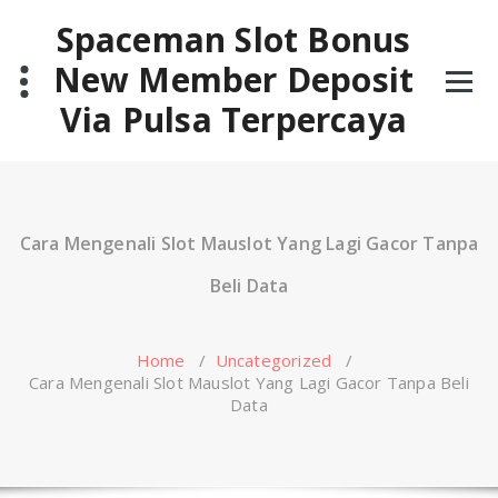
Skip
Spaceman Slot Bonus
to
content
New Member Deposit
Via Pulsa Terpercaya
Cara Mengenali Slot Mauslot Yang Lagi Gacor Tanpa
Beli Data
Home
/
Uncategorized
/
Cara Mengenali Slot Mauslot Yang Lagi Gacor Tanpa Beli
Data